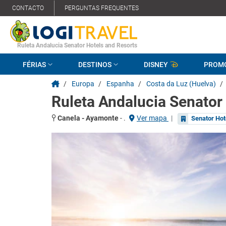
CONTACTO
PERGUNTAS FREQUENTES
Ruleta Andalucia Senator Hotels and Resorts
FÉRIAS
DESTINOS
DISNEY
PROM
/
Europa
/
Espanha
/
Costa da Luz (Huelva)
/
Ruleta Andalucia Senator
Canela - Ayamonte
-
.
Ver mapa
|
Senator Hot