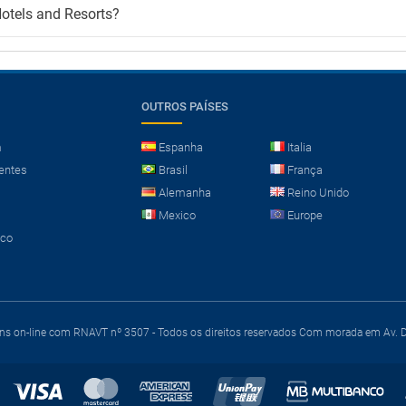
Hotels and Resorts?
OUTROS PAÍSES
m
Espanha
Italia
entes
Brasil
França
Alemanha
Reino Unido
Mexico
Europe
sco
ens on-line com RNAVT nº 3507 - Todos os direitos reservados
Com morada em Av. Du