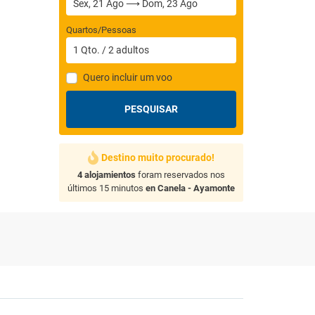
Quartos/Pessoas
1
Qto.
/
2
adultos
Quero incluir um voo
PESQUISAR
Destino muito procurado!
4 alojamientos
foram reservados nos
últimos 15 minutos
en Canela - Ayamonte