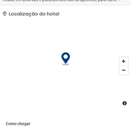
praia particular. Este hotel oferece comodidades como serviços de
concierge, cabeleireiro e lojas no local.. As comodidades presentes
Localização do hotel
incluem um computador, serviço de lavanderia e lavagem a seco e
balcão de recepção 24 horas. Hotel possui um espaço de 160
metros quadrados, contendo um centro de conferências e sala de
reunião, e é o local ideal para quem está planejando eventos em
Sharm el-Sheikh. Mediante uma sobretaxa, há serviço de traslado
de/para o aeroporto disponível 24 horas..
Como chegar