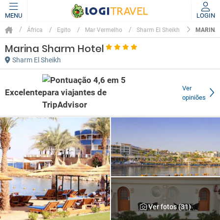
MENU
LOGIN
MARINA
África
Egito
Mar Vermelho
Sharm El Sheikh
Marina Sharm Hotel
Sharm El Sheikh
Ver
Excelente
opiniões
Ver fotos (31)