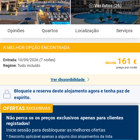
Ver fotos (26)
Opiniões
Quartos
Localização
Serviços
A MELHOR OPÇÃO ENCONTRADA
161
Entrada:
10/09/2026 (7 noites)
€
desde
Regime:
Tudo incluído
preço por noite
Ver disponibilidade
Bloqueie a reserva deste alojamento agora e tenha paz de
espírito.
OFERTAS
EXCLUSIVAS
Não perca os
os preços exclusivos apenas para clientes
registados!
Inicie sessão para desbloquear as melhores ofertas
* Desconto aplicável apenas a alguns dos alojamentos da lista