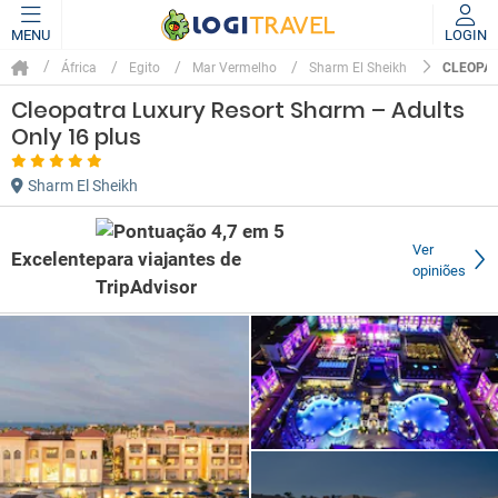
MENU
LOGIN
CLEOPAT
África
Egito
Mar Vermelho
Sharm El Sheikh
Cleopatra Luxury Resort Sharm – Adults
Only 16 plus
Sharm El Sheikh
Ver
Excelente
opiniões