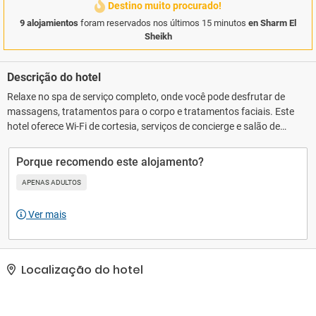
Destino muito procurado!
9 alojamientos
foram reservados nos últimos 15 minutos
en Sharm El
Sheikh
Descrição do hotel
Relaxe no spa de serviço completo, onde você pode desfrutar de
massagens, tratamentos para o corpo e tratamentos faciais. Este
hotel oferece Wi-Fi de cortesia, serviços de concierge e salão de
recepção.. As comodidades presentes incluem um business
center, serviço de lavanderia e lavagem a seco e balcão de
Porque recomendo este alojamento?
recepção 24 horas. Estacionamento grátis sem manobrista está
APENAS ADULTOS
disponível no local..
Ver mais
Localização do hotel