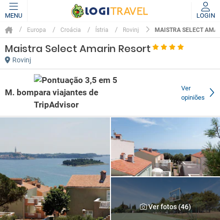
MENU
LOGIN
MAISTRA SELECT AMA
Europa
Croácia
Ístria
Rovinj
Maistra Select Amarin Resort
Rovinj
Ver
M. bom
opiniões
Ver fotos (46)