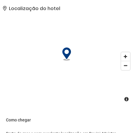
hotel também oferece Wi-Fi de cortesia, sala de jogos e loja de
presentes/banca de jornal.. As comodidades presentes incluem
Localização do hotel
serviço de lavanderia e lavagem a seco, balcão de recepção 24
horas e equipe multilíngue. Mediante uma sobretaxa, há serviço
de traslado de/para o aeroporto (disponível 24 horas) e
estacionamento grátis sem manobrista no local..
Como chegar