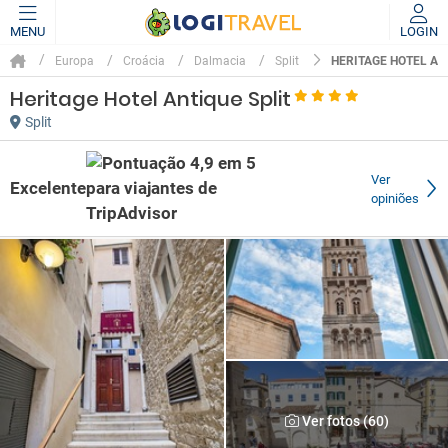
MENU
LOGIN
HERITAGE HOTEL AN
Europa
Croácia
Dalmacia
Split
Heritage Hotel Antique Split
Split
Ver
Excelente
opiniões
Ver fotos (60)