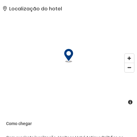
comodidades presentes incluem check-in expresso, check-out
expresso e serviço de lavanderia e lavagem a seco. Mediante uma
Localização do hotel
sobretaxa, há serviço de traslado de/para o aeroporto (disponível
24 horas) e estacionamento sem manobrista (sujeito a cobrança)
no local..
Como chegar