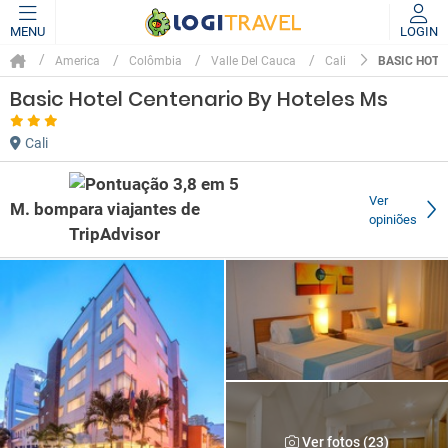
MENU
LOGIN
BASIC HOTE
America
Colômbia
Valle Del Cauca
Cali
Basic Hotel Centenario By Hoteles Ms
Cali
Ver
M. bom
opiniões
Ver fotos (23)