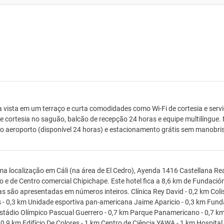
a vista em um terraço e curta comodidades como Wi-Fi de cortesia e ser
de cortesia no saguão, balcão de recepção 24 horas e equipe multilíngue.
o aeroporto (disponível 24 horas) e estacionamento grátis sem manobrist
a localização em Cáli (na área de El Cedro), Ayenda 1416 Castellana Re
o e de Centro comercial Chipichape. Este hotel fica a 8,6 km de Fundación V
as são apresentadas em números inteiros. Clínica Rey David - 0,2 km Coli
 - 0,3 km Unidade esportiva pan-americana Jaime Aparicio - 0,3 km Fund
stádio Olímpico Pascual Guerrero - 0,7 km Parque Panamericano - 0,7 k
- 0,9 km Edifício De Colores - 1 km Centro de Ciência YAWA - 1 km Hospital U