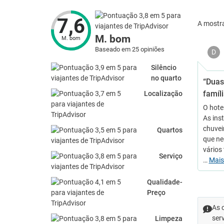
7,6
A mostr
M. bom
M. bom
Baseado em 25 opiniões
D
Silêncio
no quarto
“Duas
famíli
Localização
O hote
As ins
chuvei
Quartos
que ne
vários
Serviço
…
Mai
Qualidade-
Preço
As 
ser
Limpeza