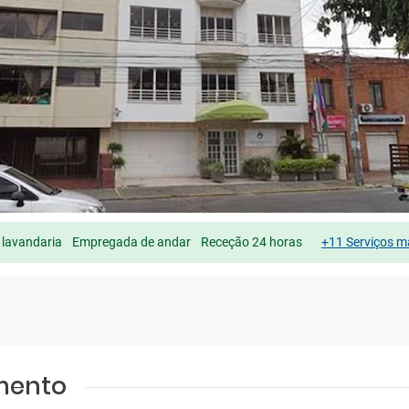
 lavandaria
Empregada de andar
Receção 24 horas
+11 Serviços m
amento