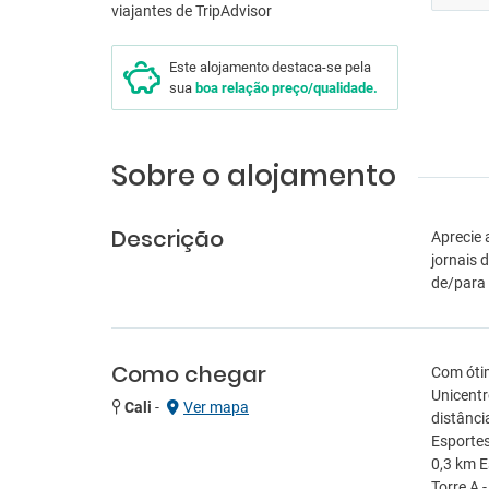
Este alojamento destaca-se pela
sua
boa relação preço/qualidade.
Sobre o alojamento
Descrição
Aprecie 
jornais 
de/para 
Como chegar
Com ótim
Unicentr
Cali
-
Ver mapa
distânci
Esportes
0,3 km E
Torre A 