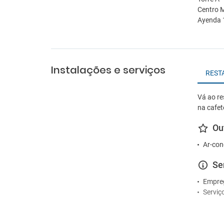
Centro M
Ayenda 1
Instalações e serviços
REST
Vá ao r
na cafete
Ou
Ar-con
Se
Empre
Serviç