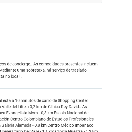
viços de concierge.. As comodidades presentes incluem
 Mediante uma sobretaxa, há serviço de traslado
a no local..
al está a 10 minutos de carro de Shopping Center
alle del Lili e a 0,2 km de Clínica Rey David.. As
seu Evangelista Mora - 0,3 km Escola Nacional de
ación Centro Colombiano de Estudios Profesionales -
m Galeria Alameda - 0,8 km Centro Médico Imbanaco
niversitario Del Valle - 1,1 km Clínica Nuestra - 1,2 km