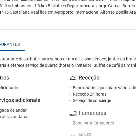
édico Imbanaco - 1,3 km Biblioteca Departamental Jorge Garces Borrero
416 Castellana Real fica em Aeroporto Internacional Alfonso Bonilla Ara
AURANTES
estaurante deste hotel para saborear um delicioso almoço, jantar ou brunc
ria e oferece serviço de quarto (horário limitado). Buffet de café da manha
tros
Receção
dicionado
Funcionários que falam vários id
Receção 24 horas
rviços adicionais
Serviço de concierge
gada de andar
Fumadores
o de lavandaria
Zona para fumadores
Wi-Fi