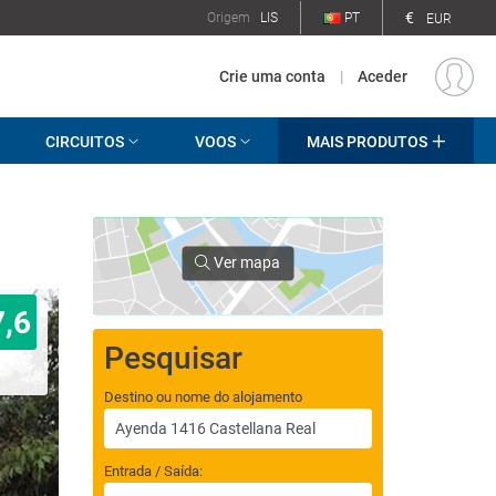
€
Origem
LIS
PT
EUR
Crie uma conta
|
Aceder
CIRCUITOS
VOOS
MAIS PRODUTOS
Ver mapa
7,6
Pesquisar
Destino ou nome do alojamento
Entrada / Saída: