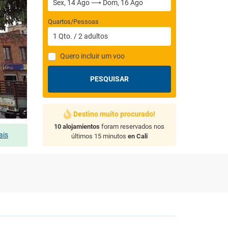
Quartos/Pessoas
1
Qto.
/
2
adultos
Quero incluir um voo
PESQUISAR
Destino muito procurado!
10 alojamientos
foram reservados nos
ais
últimos 15 minutos
en Cali