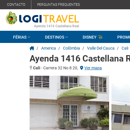
CONTACTO
PERGUNTAS FREQUENTES
Ayenda 1416 Castellana Real
FÉRIAS
DESTINOS
DISNEY
PROM
/
America
/
Colômbia
/
Valle Del Cauca
/
Cali
Ayenda 1416 Castellana 
Cali
-
Carrera 32 No 8 20,
Ver mapa