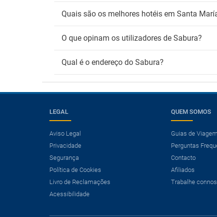
Quais são os melhores hotéis em Santa Marí
O que opinam os utilizadores de Sabura?
Qual é o endereço do Sabura?
LEGAL
QUEM SOMOS
Aviso Legal
Guias de Viage
Privacidade
Perguntas Frequ
×
Segurança
Contacto
Precisa de um voo?
Política de Cookies
Afiliados
Ver ofertas de Voo + Hotel
Livro de Reclamações
Trabalhe conno
Poupe mais de 25% nas suas férias.
Acessibilidade