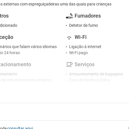
as externas com espreguiçadeiras uma das quais para crianças
tros
Fumadores
dicionado
Detetor de fumo
ceção
Wi-Fi
nários que falam vários idiomas
Ligação à internet
o 24 horas
Wi-Fi pago
tacionamento
Serviços
ionamento
Armazenamento de bagagens
 de estacionamento próximo
Casa de banho pública
Centro de conferências
Cofre
Secador
pode
consultar aqui