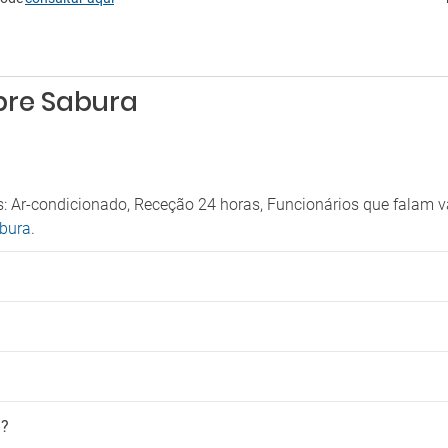
bre Sabura
: Ar-condicionado, Receção 24 horas, Funcionários que falam 
abura
.
a?