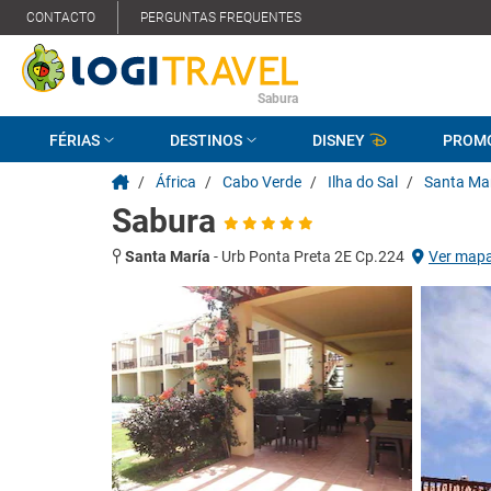
CONTACTO
PERGUNTAS FREQUENTES
Sabura
FÉRIAS
DESTINOS
DISNEY
PROM
/
África
/
Cabo Verde
/
Ilha do Sal
/
Santa Ma
Sabura
Santa María
-
Urb Ponta Preta 2E Cp.224
Ver map