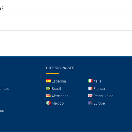
a?
OUTROS PAÍSES
m
Espanha
Italia
entes
Brasil
França
Alemanha
Reino Unido
Mexico
Europe
sco