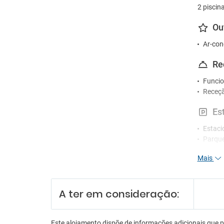
2 piscin
Ou
Ar-con
Re
Funcio
Receçã
Es
Estac
Parque
Mais
A ter em consideração:
Este alojamento dispõe de informações adicionais que 