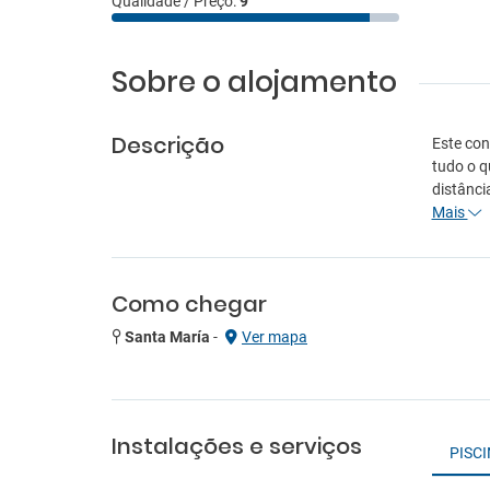
Qualidade / Preço:
9
Sobre o alojamento
Descrição
Este con
tudo o q
distânci
Mais
Como chegar
Santa María
-
Ver mapa
Instalações e serviços
PISC