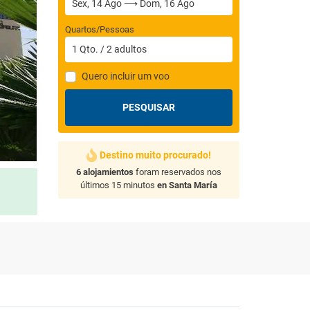
Quartos/Pessoas
1
Qto.
/
2
adultos
Quero incluir um voo
PESQUISAR
Destino muito procurado!
6 alojamientos
foram reservados nos
últimos 15 minutos
en Santa María