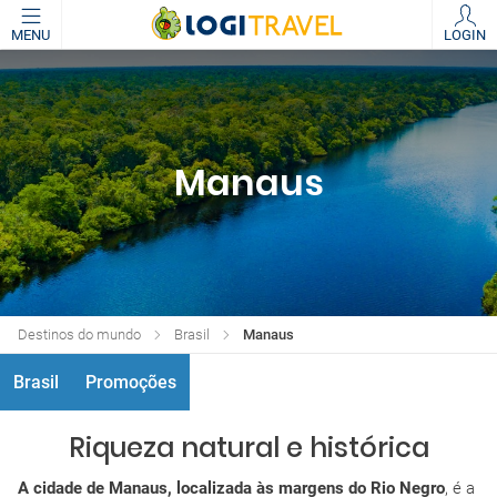
MENU
LOGIN
Manaus
Destinos do mundo
Brasil
Manaus
Brasil
Promoções
Riqueza natural e histórica
A cidade de Manaus, localizada às margens do Rio Negro
, é a