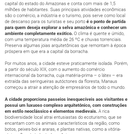
capital do estado do Amazonas e conta com mais de 1,5
milhões de habitantes. Suas principais atividades econômicas
são o comércio, a indústria e o turismo, pois serve como local
de descanso para os turistas e seu porto
é o ponto de partida
para quem deseja explorar a selva amazônica e conhecer um
ambiente completamente exótico.
O clima é quente e úmido,
com uma temperatura média de 26 ºC e chuvas torrenciais.
Preserva algumas joias arquitetônicas que remontam à época
próspera em que era a capital da borracha.
Por muitos anos, a cidade esteve praticamente isolada. Porém,
a partir do século XIX, com o aumento do comércio
internacional da borracha, cuja matéria-prima – o látex – era
extraída das seringueiras autóctones da floresta, Manaus
começou a atrair a atenção de empresários de todo o mundo.
A cidade proporciona passeios inesquecíveis aos visitantes e
possui um luxuoso complexo arquitetônico, com construções
em estilo neoclássico e elementos medievais.
A rica
biodiversidade local atrai entusiastas do ecoturismo, que se
encantam com os animais característicos da região, como
botos, peixes-boi e araras, e plantas nativas, como a vitória-