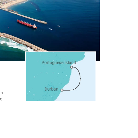
an
de