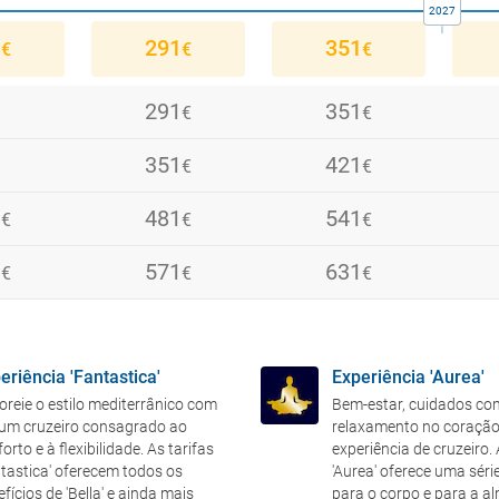
2027
1
291
351
€
€
€
291
351
€
€
291
351
351
421
€
€
€
€
€
1
351
481
371
421
541
291
€
€
€
€
€
€
€
€
€
1
1
311
361
481
571
401
431
541
631
€
€
€
€
€
€
€
€
€
€
€
€
1
571
461
631
401
491
551
€
€
€
€
€
€
€
€
€
1
411
591
471
661
eriência 'Fantastica'
Experiência 'Aurea'
€
€
€
€
€
€
oreie o estilo mediterrânico com
Bem-estar, cuidados co
um cruzeiro consagrado ao
relaxamento no coração
329
479
€
€
€
orto e à flexibilidade. As tarifas
experiência de cruzeiro.
ntastica' oferecem todos os
'Aurea' oferece uma séri
fícios de 'Bella' e ainda mais
para o corpo e para a a