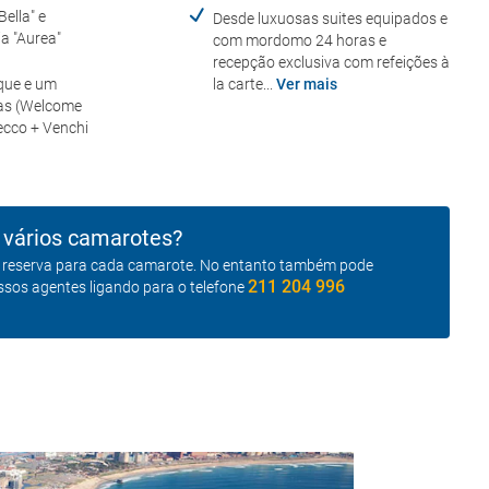
ella" e
Desde luxuosas suites equipados e
ia "Aurea"
com mordomo 24 horas e
recepção exclusiva com refeições à
que e um
la carte...
Ver mais
das (Welcome
ecco + Venchi
 vários camarotes?
a reserva para cada camarote. No entanto também pode
211 204 996
sos agentes ligando para o telefone