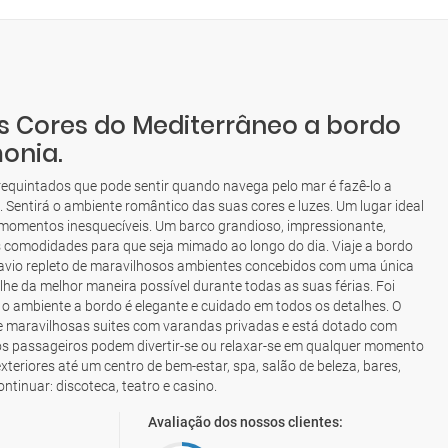
s Cores do Mediterrâneo a bordo
onia.
equintados que pode sentir quando navega pelo mar é fazê-lo a
Sentirá o ambiente romântico das suas cores e luzes. Um lugar ideal
momentos inesquecíveis. Um barco grandioso, impressionante,
 comodidades para que seja mimado ao longo do dia. Viaje a bordo
vio repleto de maravilhosos ambientes concebidos com uma única
he da melhor maneira possível durante todas as suas férias. Foi
 o ambiente a bordo é elegante e cuidado em todos os detalhes. O
 maravilhosas suites com varandas privadas e está dotado com
s passageiros podem divertir-se ou relaxar-se em qualquer momento
exteriores até um centro de bem-estar, spa, salão de beleza, bares,
ontinuar: discoteca, teatro e casino.
Avaliação dos nossos clientes: