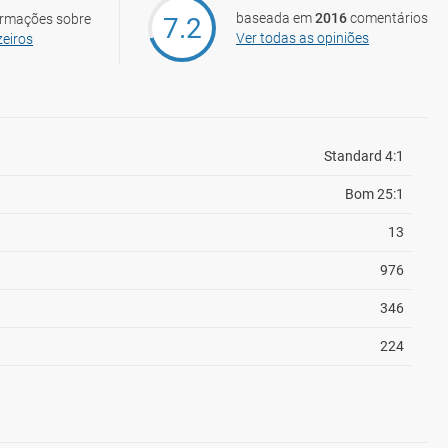
baseada em
2016
comentários
ormações sobre
7.2
Ver todas as opiniões
eiros
Standard 4:1
Bom 25:1
13
976
346
224