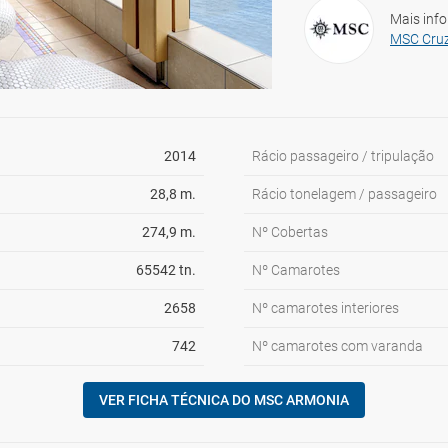
Mais inf
MSC Cruz
2014
Rácio passageiro / tripulação
28,8 m.
Rácio tonelagem / passageiro
274,9 m.
Nº Cobertas
65542 tn.
Nº Camarotes
2658
Nº camarotes interiores
742
Nº camarotes com varanda
VER FICHA TÉCNICA DO MSC ARMONIA