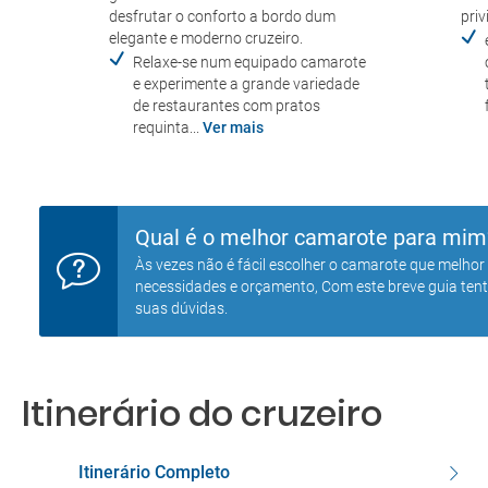
desfrutar o conforto a bordo dum
priv
elegante e moderno cruzeiro.
Relaxe-se num equipado camarote
e experimente a grande variedade
de restaurantes com pratos
requinta...
Ver mais
Qual é o melhor camarote para mim
Às vezes não é fácil escolher o camarote que melhor
necessidades e orçamento, Com este breve guia ten
suas dúvidas.
Itinerário do cruzeiro
Itinerário Completo