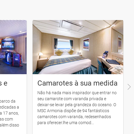
s e
Camarotes à sua medida
Não há nada mais inspirador que entrar no
seu camarote com varanda privada e
barco da
deixar-se levar pela grandeza do oceano. O
dedicadas a
MSC Armonia dispõe de 94 fantásticos
 a 17 anos,
camarotes com varanda, redesenhados
tas com
para oferecer.lhe uma comod...
além disso