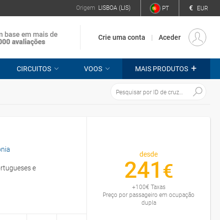
€
Origem
LISBOA (LIS)
PT
EUR
Crie uma conta
Aceder
+
CIRCUITOS
VOOS
MAIS PRODUTOS
nia
desde
241
€
ortugueses e
+
100
€
Taxas
Preço por passageiro em ocupação
dupla