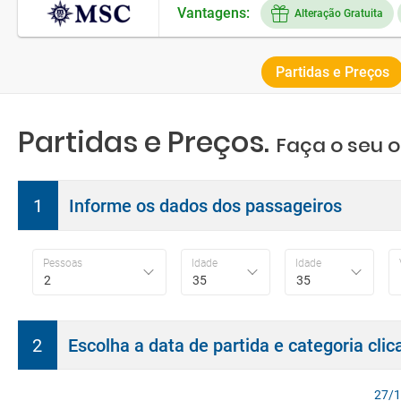
Vantagens:
Alteração Gratuita
Partidas e Preços
Partidas e Preços.
Faça o seu 
1
Informe os dados dos passageiros
Pessoas
Idade
Idade
2
35
35
2
Escolha a data de partida e categoria cli
27/