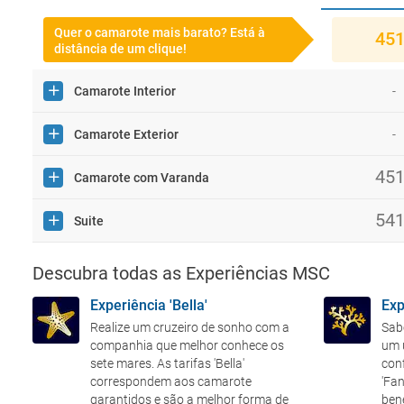
Quer o camarote mais barato? Está à
45
distância de um clique!
Camarote Interior
-
271
Interior Bella IB
Camarote Exterior
-
45
291
311
Interior Junior IM1
Exterior Bella OB
Camarote com Varanda
45
54
301
331
Interior Junior IM2
Exterior Junior OO
Exterior com Varanda Bella BB
Suite
54
351
461
Exterior Junior OM1
Exterior com Varanda Junior BM1
Deluxe Suite Aurea SR1
Descubra todas as Experiências MSC
57
Experiência 'Bella'
Exp
361
Exterior Junior OM2
Deluxe Suite Aurea SR2
Realize um cruzeiro de sonho com a
Sab
companhia que melhor conhece os
um 
389
Exterior Premium OL1
sete mares. As tarifas 'Bella'
conf
correspondem aos camarote
'Fa
garantidos e são a melhor forma de
bene