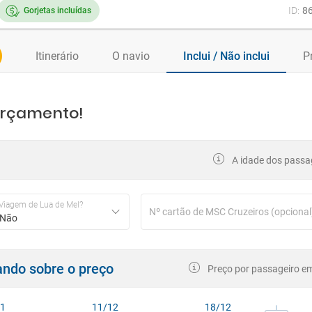
ID:
8
Gorjetas incluídas
Itinerário
O navio
Inclui / Não inclui
P
orçamento!
A idade dos passag
Viagem de Lua de Mel?
Nº cartão de MSC Cruzeiros (opcional
Não
cando sobre o preço
Preço por passageiro em
11
11/12
18/12