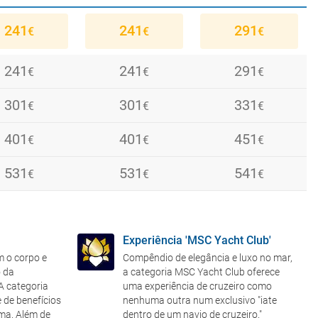
241
241
291
€
€
€
241
241
291
€
€
€
241
301
241
301
331
271
€
€
€
€
€
€
281
301
401
301
401
291
451
281
311
€
€
€
€
€
€
€
€
€
291
311
401
531
291
311
401
531
301
331
451
541
€
€
€
€
€
€
€
€
€
€
€
€
341
531
341
411
531
351
461
541
411
€
€
€
€
€
€
€
€
€
351
551
351
551
361
571
Experiência 'MSC Yacht Club'
€
€
€
€
€
€
m o corpo e
Compêndio de elegância e luxo no mar,
 da
a categoria MSC Yacht Club oferece
359
371
299
€
€
€
 A categoria
uma experiência de cruzeiro como
e de benefícios
nenhuma outra num exclusivo "iate
lma. Além de
dentro de um navio de cruzeiro."