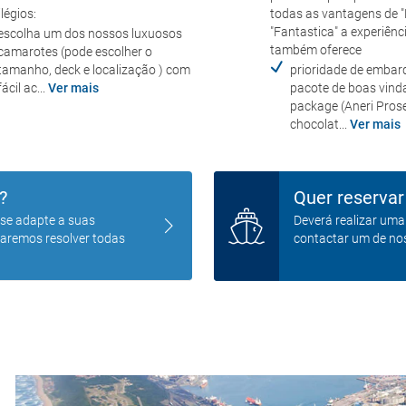
ilégios:
todas as vantagens de "B
"Fantastica" a experiênc
escolha um dos nossos luxuosos
também oferece
camarotes (pode escolher o
tamanho, deck e localização ) com
prioridade de embar
fácil ac...
Ver mais
pacote de boas vin
package (Aneri Pros
chocolat...
Ver mais
?
Quer reservar
 se adapte a suas
Deverá realizar um
taremos resolver todas
contactar um de nos