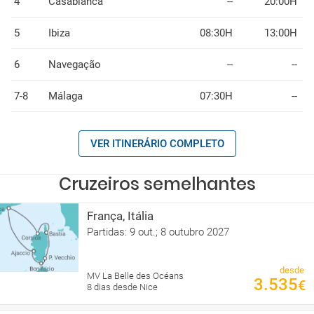
4
Casablanca
--
20:00H
5
Ibiza
08:30H
13:00H
6
Navegação
--
--
7-8
Málaga
07:30H
--
VER ITINERÁRIO COMPLETO
Cruzeiros semelhantes
França, Itália
Partidas: 9 out.; 8 outubro 2027
desde
MV La Belle des Océans
3.535
€
8 dias desde Nice