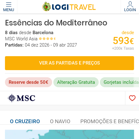
MENU
LOGIN
Essências do Mediterrâneo
8 dias
desde
Barcelona
desde
593
MSC World Asia
€
Partidas:
04 dez 2026 - 09 abr 2027
+
200
Taxas
€
VER AS PARTIDAS E PREÇOS
Reserve desde 50€
Alteração Gratuita
Gorjetas incluíd
O CRUZEIRO
O NAVIO
PROMOÇÕES E BENEFÍC