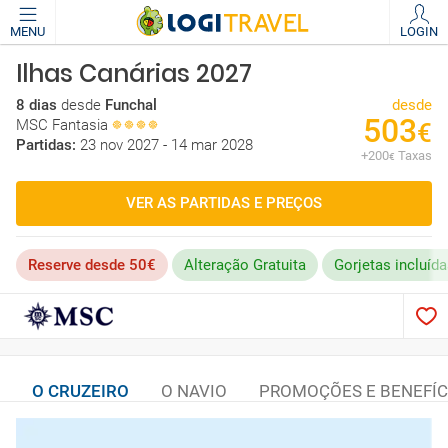
MENU
LOGIN
Ilhas Canárias 2027
8 dias
desde
Funchal
desde
503
MSC Fantasia
€
Partidas:
23 nov 2027 - 14 mar 2028
+
200
Taxas
€
VER AS PARTIDAS E PREÇOS
Reserve desde 50€
Alteração Gratuita
Gorjetas incluíd
O CRUZEIRO
O NAVIO
PROMOÇÕES E BENEFÍC