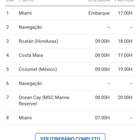
1
Miami
Embarque
17:00H
2
Navegação
--
--
3
Roatán (Honduras)
09:00H
18:00H
4
Costa Maia
08:00H
17:00H
5
Cozumel (México)
09:00H
19:00H
6
Navegação
--
--
7
Ocean Cay (MSC Marine
08:00H
20:00H
Reserve)
8
Miami
07:00H
--
VER ITINERÁRIO COMPLETO