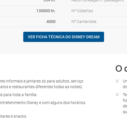
339 m.
Rácio tonelagem / passageiro
130000 tn.
Nº Cobertas
4000
Nº Camarotes
VER FICHA TÉCNICA DO DISNEY DREAM
O 
es informais e jantares só para adultos, serviço
Um
atos e restaurantes diferentes todas as noites).
di
 para toda a família.
Te
fo
e entretenimento Disney e com alguns dos horários
de
qu
tares e snacks.