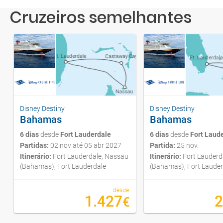
Cruzeiros semelhantes
Disney Destiny
Disney Destiny
Bahamas
Bahamas
6 dias
desde
Fort Lauderdale
6 dias
desde
Fort Laud
Partidas:
02 nov até 05 abr 2027
Partida:
25 nov.
Itinerário:
Fort Lauderdale, Nassau
Itinerário:
Fort Lauderd
(Bahamas), Fort Lauderdale
(Bahamas), Fort Lauder
desde
1.427
2
€