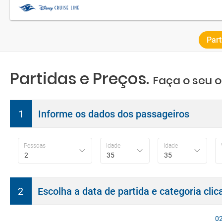
Part
Partidas e Preços.
Faça o seu 
1
Informe os dados dos passageiros
Pessoas
Idade
Idade
2
35
35
2
Escolha a data de partida e categoria cli
0