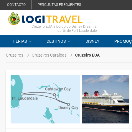
CONTACTO
PERGUNTAS FREQUENTES
Cruzeiro EUA a bordo do Disney Dream a
partir de Fort Lauderdale
FÉRIAS
DESTINOS
DISNEY
PROMOÇ
Cruzeiros
Cruzeiros Caraíbas
Cruzeiro EUA