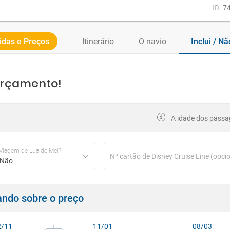
ID:
7
idas e Preços
Itinerário
O navio
Inclui / Nã
orçamento!
A idade dos passag
Viagem de Lua de Mel?
Não
cando sobre o preço
2/11
11/01
08/03