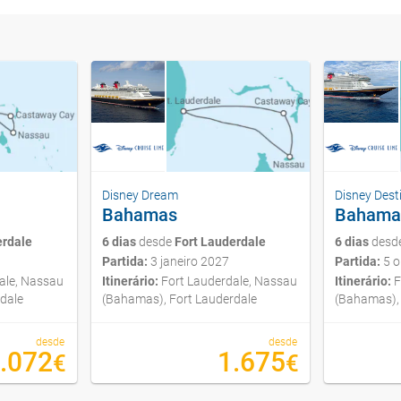
Disney Dream
Disney Dest
Bahamas
Bahama
erdale
6 dias
desde
Fort Lauderdale
6 dias
desd
Partida:
3 janeiro 2027
Partida:
5 o
ale, Nassau
Itinerário:
Fort Lauderdale, Nassau
Itinerário:
F
dale
(Bahamas), Fort Lauderdale
(Bahamas), 
desde
desde
.072
1.675
€
€