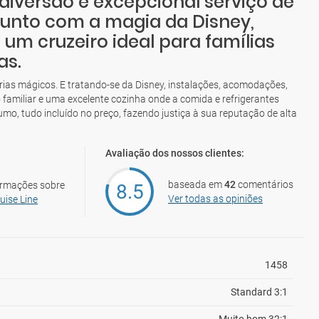
iversão e excepcional serviço de
junto com a magia da Disney,
m cruzeiro ideal para famílias
as.
rias mágicos. E tratando-se da Disney, instalações, acomodações,
 familiar e uma excelente cozinha onde a comida e refrigerantes
umo, tudo incluído no preço, fazendo justiça à sua reputação de alta
Avaliação dos nossos clientes:
baseada em
42
comentários
ormações sobre
8.5
Ver todas as opiniões
uise Line
1458
Standard 3:1