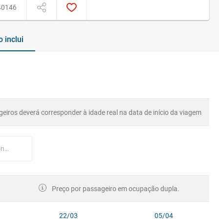
40146
o inclui
eiros deverá corresponder à idade real na data de início da viagem
Nº cartão de Disney Cruise Line (opcional)
Preço por passageiro em ocupação dupla.
22/03
05/04