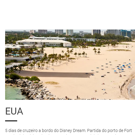
300
1.373
1.577
€
€
€
311
1.394
1.591
€
€
€
328
1.408
1.605
€
€
€
416
1.534
1.682
€
€
€
455
1.552
1.696
€
€
€
476
1.594
1.721
€
€
€
359
2.203
3.191
€
€
€
EUA
5 dias de cruzeiro a bordo do Disney Dream. Partida do porto de Fort