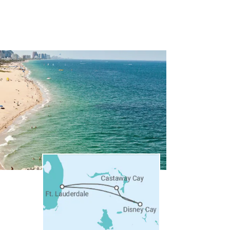
2.150
1.689
€
€
2.168
1.703
€
€
2.182
1.714
€
€
2.294
1.855
€
€
2.315
1.900
€
€
2.354
1.950
€
€
3.427
2.629
€
€