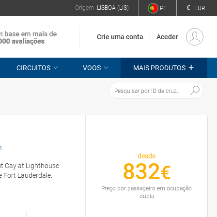
€
Origem
LISBOA (LIS)
PT
EUR
Crie uma conta
Aceder
+
CIRCUITOS
VOOS
MAIS PRODUTOS
m
desde
832
ut Cay at Lighthouse
€
 Fort Lauderdale.
Preço por passageiro em ocupação
dupla