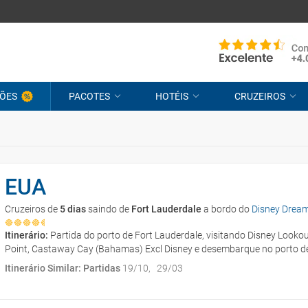
ÕES
PACOTES
HOTÉIS
CRUZEIROS
EUA
Cruzeiros de
5 dias
saindo de
Fort Lauderdale
a bordo do
Disney Drea
Itinerário:
Partida do porto de Fort Lauderdale, visitando Disney Looko
Point, Castaway Cay (Bahamas) Excl Disney e desembarque no porto de
Itinerário Similar: Partidas
19/10
29/03