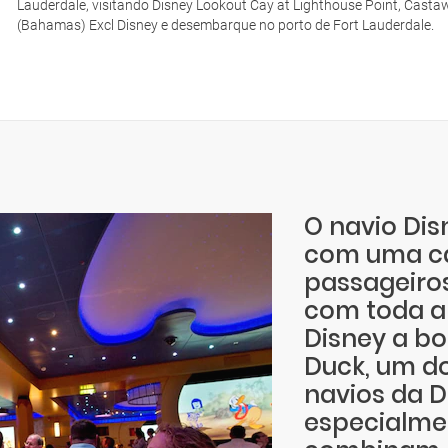
Lauderdale, visitando Disney Lookout Cay at Lighthouse Point, Cast
(Bahamas) Excl Disney e desembarque no porto de Fort Lauderdale.
O navio Dis
com uma ca
passageiros
com toda a
Disney a b
Duck, um do
navios da D
especialmen