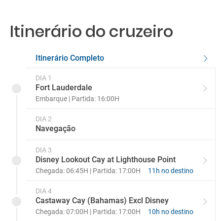
1.
Varanda 5B
Itinerário do cruzeiro
1.
Varanda 5A
Itinerário Completo
1.
Varanda familiar 4E
DIA 1
1.
Fort Lauderdale
Varanda familiar 4C
Embarque | Partida: 16:00H
1.
Varanda familiar 4B
DIA 2
Navegação
1.
Varanda familiar 04A
DIA 3
2.
Disney Lookout Cay at Lighthouse Point
Concierge Familiar con balcón 3A
Chegada: 06:45H | Partida: 17:00H
11h no destino
DIA 4
Castaway Cay (Bahamas) Excl Disney
Chegada: 07:00H | Partida: 17:00H
10h no destino