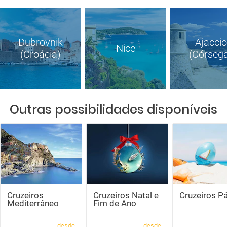
Dubrovnik
Ajaccio
Nice
(Croácia)
(Córseg
Outras possibilidades disponíveis
Cruzeiros
Cruzeiros Natal e
Cruzeiros P
Mediterrâneo
Fim de Ano
desde
desde