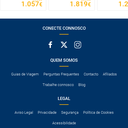
1.057
1.819
1.
€
€
CONECTE CONNOSCO
QUEM SOMOS
Guias de Viagem
Perguntas Frequentes
Contacto
Afiliados
Trabalhe connosco
Blog
LEGAL
Aviso Legal
Privacidade
Segurança
Política de Cookies
Acessibilidade