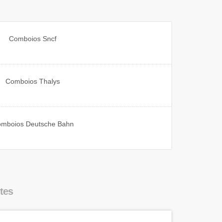
Comboios
Sncf
Comboios
Thalys
omboios
Deutsche Bahn
tes