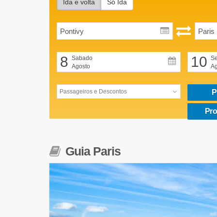
Ida e volta
Só Ida
8
10
Sabado
Se
Agosto
Ag
P
Pro
Guia Paris