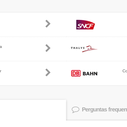
ia
r
C
Perguntas frequen