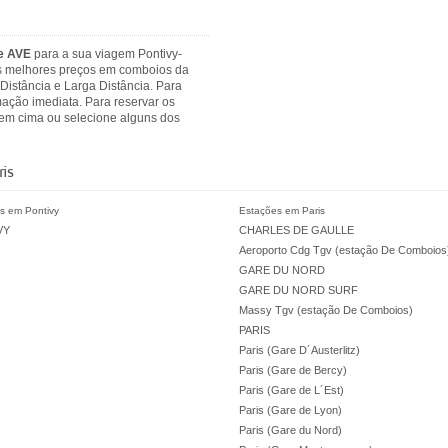
 e AVE
para a sua viagem Pontivy-
 os melhores preços em comboios da
Distância e Larga Distância. Para
mação imediata. Para reservar os
 em cima ou selecione alguns dos
is
s em Pontivy
Estações em Paris
VY
CHARLES DE GAULLE
Aeroporto Cdg Tgv (estação De Comboios
GARE DU NORD
GARE DU NORD SURF
Massy Tgv (estação De Comboios)
PARIS
Paris (Gare D´Austerlitz)
Paris (Gare de Bercy)
Paris (Gare de L´Est)
Paris (Gare de Lyon)
Paris (Gare du Nord)