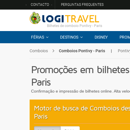
CONTACTO
PERGUNTAS FREQUENTES
Bilhetes de comboio Pontivy - Paris
FÉRIAS
DESTINOS
DISNEY
PRO
Comboios
Comboios Pontivy - Paris
|
Pontiv
Promoções em bilhetes
Paris
Confirmação e impressão de bilhetes online. Alta vel
Motor de busca de Comboios des
Paris