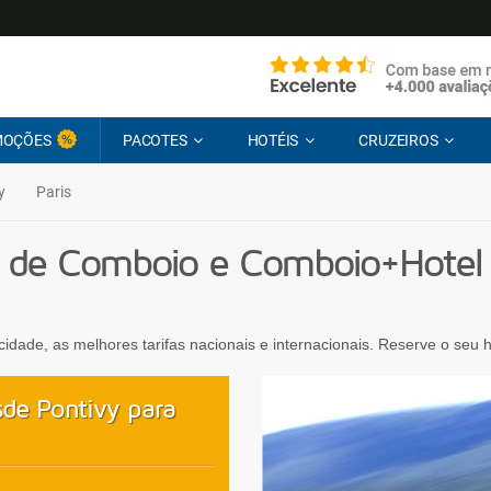
MOÇÕES
PACOTES
HOTÉIS
CRUZEIROS
y
Paris
 de Comboio e Comboio+Hotel 
ocidade, as melhores tarifas nacionais e internacionais. Reserve o seu
de Pontivy para