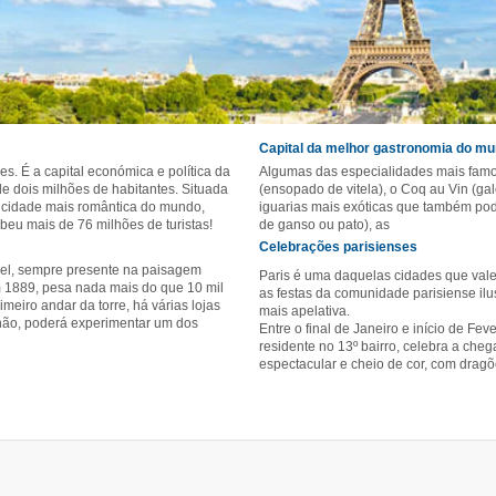
Capital da melhor gastronomia do m
s. É a capital económica e política da
Algumas das especialidades mais famo
e dois milhões de habitantes. Situada
(ensopado de vitela), o Coq au Vin (ga
 cidade mais romântica do mundo,
iguarias mais exóticas que também pode
beu mais de 76 milhões de turistas!
de ganso ou pato), as
Celebrações parisienses
vel, sempre presente na paisagem
Paris é uma daquelas cidades que vale 
m 1889, pesa nada mais do que 10 mil
as festas da comunidade parisiense ilu
meiro andar da torre, há várias lojas
mais apelativa.
hão, poderá experimentar um dos
Entre o final de Janeiro e início de Fe
residente no 13º bairro, celebra a che
espectacular e cheio de cor, com dragõe