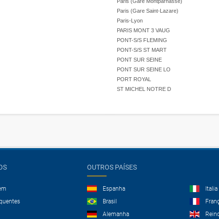
Paris (Gare Montparnasse)
Paris (Gare Saint-Lazare)
Paris-Lyon
PARIS MONT 3 VAUG
PONT-S/S FLEMING
PONT-S/S ST MART
PONT SUR SEINE
PONT SUR SEINE LO
PORT ROYAL
ST MICHEL NOTRE D
OS
OUTROS PAÍSES
gem
Espanha
Italia
equentes
Brasil
Fran
Alemanha
Rein