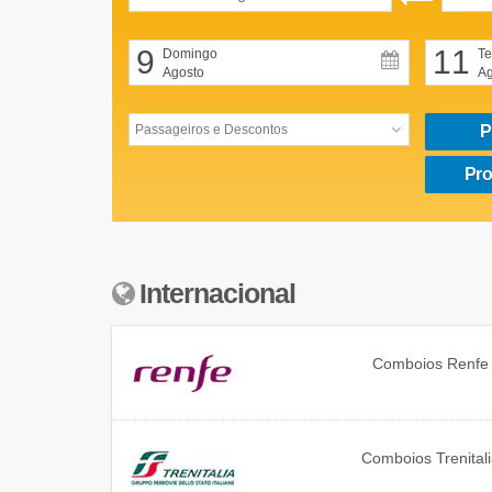
9
11
Domingo
Te
Agosto
Ag
P
Pro
Internacional
Comboios
Renfe
Comboios
Trenital