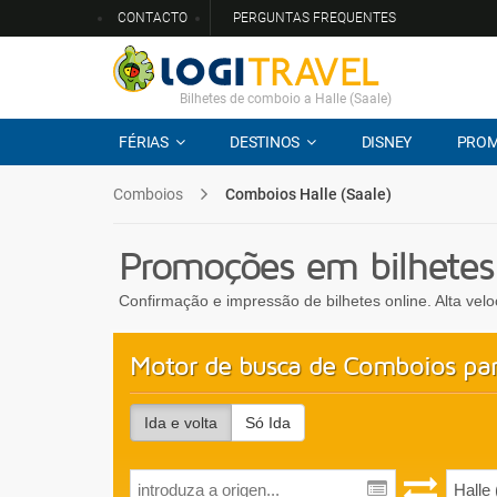
CONTACTO
PERGUNTAS FREQUENTES
Bilhetes de comboio a Halle (Saale)
FÉRIAS
DESTINOS
DISNEY
PRO
Comboios
Comboios Halle (Saale)
Promoções em bilhetes
Confirmação e impressão de bilhetes online. Alta vel
Motor de busca de Comboios para
Ida e volta
Só Ida