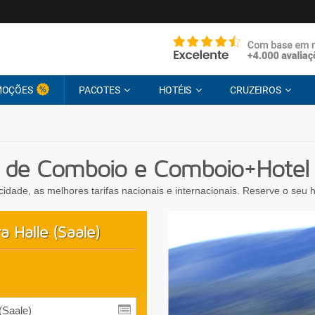
MOÇÕES
PACOTES
HOTÉIS
CRUZEIROS
 de Comboio e Comboio+Hotel p
ocidade, as melhores tarifas nacionais e internacionais. Reserve o seu
 Halle (Saale)