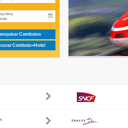
rça-feira
osto
esquisar Comboios
curar Comboio+Hotel
ia