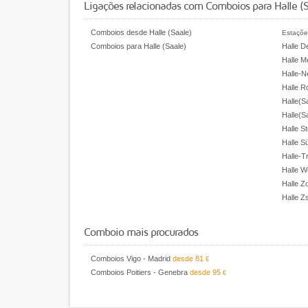
Ligações relacionadas com Comboios para Halle (
Comboios desde Halle (Saale)
Estaçõe
Comboios para Halle (Saale)
Halle D
Halle M
Halle-N
Halle R
Halle(S
Halle(S
Halle S
Halle S
Halle-T
Halle W
Halle Z
Halle Z
Comboio mais procurados
Comboios Vigo - Madrid
desde
81
€
Comboios Poitiers - Genebra
desde
95
€