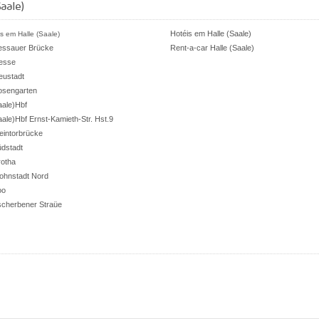
Saale)
Hotéis em Halle (Saale)
s em Halle (Saale)
essauer Brücke
Rent-a-car Halle (Saale)
esse
eustadt
osengarten
aale)Hbf
aale)Hbf Ernst-Kamieth-Str. Hst.9
teintorbrücke
üdstadt
rotha
ohnstadt Nord
oo
scherbener Straüe