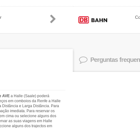
r
C
Perguntas frequen
 e AVE
a Halle (Saale) poderá
preços em comboios da Renfe a Halle
a Distância e Larga Distância. Para
mação imediata. Para reservar os
 em cima ou selecione alguns dos
ervar as suas viagens em Halle
cione alguns dos trajectos em