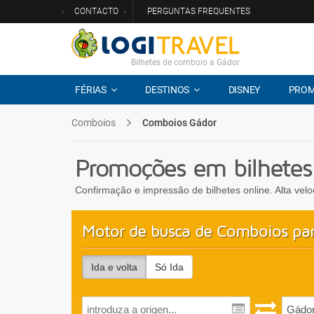
CONTACTO
PERGUNTAS FREQUENTES
Bilhetes de comboio a Gádor
FÉRIAS
DESTINOS
DISNEY
PRO
Comboios
Comboios Gádor
Promoções em bilhetes
Confirmação e impressão de bilhetes online. Alta vel
Motor de busca de Comboios pa
Ida e volta
Só Ida