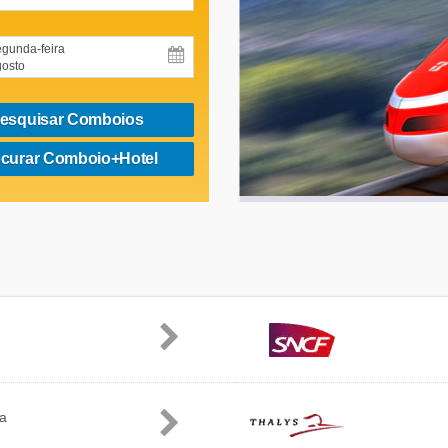
gunda-feira
osto
esquisar Comboios
curar Comboio+Hotel
ia