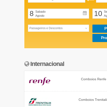
8
10
Sabado
Se
Agosto
Ag
P
Pro
Internacional
Comboios
Renfe
Comboios
Trenital