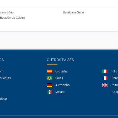
Hotéis em Gádor
s em Gádor
Estación de Gádor)
OS
OUTROS PAÍSES
gem
Espanha
Italia
equentes
Brasil
Fran
Alemanha
Rein
Mexico
Euro
nosco