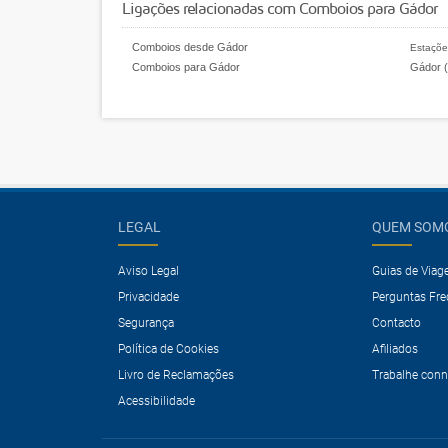
Ligações relacionadas com Comboios para Gádor
Comboios desde Gádor
Estaçõe
Comboios para Gádor
Gádor (
LEGAL
QUEM SOM
Aviso Legal
Guias de Via
Privacidade
Perguntas Fr
Segurança
Contacto
Política de Cookies
Afiliados
Livro de Reclamações
Trabalhe con
Acessibilidade