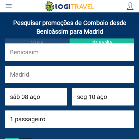
Pesquisar promoções de Comboio desde
Benicàssim para Madrid
Só Ida
Ida e Volta
Viagens
Cruzeiros
Circuitos