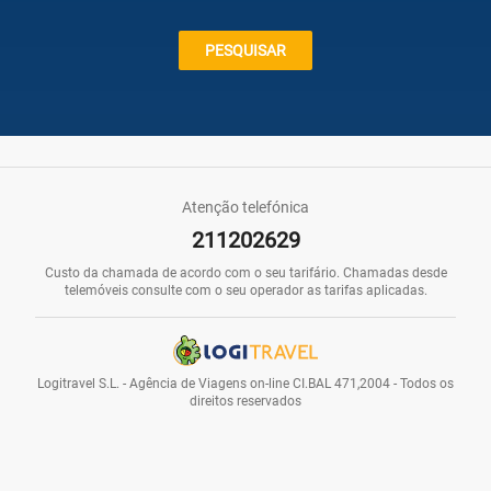
Caraíbas
PESQUISAR
Praias
Atenção telefónica
211202629
Promoções
Custo da chamada de acordo com o seu tarifário. Chamadas desde
telemóveis consulte com o seu operador as tarifas aplicadas.
Voos
Logitravel S.L. - Agência de Viagens on-line CI.BAL 471,2004 - Todos os
direitos reservados
Hotéis