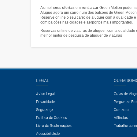
As melhores
ofertas
em
rent a car
Green Motion podem se
Alugue agora um carro num dos balcões de Green Motion 
Reserve online o seu carro de aluguer com a qualidade e
com balcões nas cidades e aerportos mais importantes.
Reservas online de viaturas de aluguer, com a qualidade 
melhor motor de pesquisa de aluguer de viaturas
LEGAL
QUEM SOM
Aviso Legal
Guias de Via
Privacidade
Perguntas Fr
Segurança
Contacto
Política de Cookies
Afiliados
Livro de Reclamações
Trabalhe con
Acessibilidade