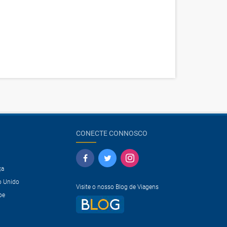
CONECTE CONNOSCO
ça
o Unido
Visite o nosso Blog de Viagens
pe