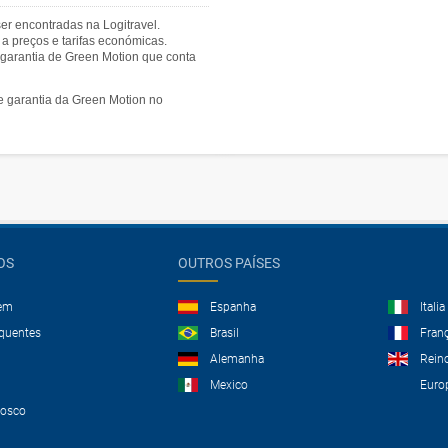
r encontradas na Logitravel.
a preços e tarifas económicas.
 garantia de Green Motion que conta
e garantia da Green Motion no
OS
OUTROS PAÍSES
gem
Espanha
Italia
equentes
Brasil
Fran
Alemanha
Rein
Mexico
Euro
nosco