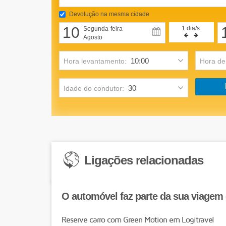
Devolução na mesma cidade
10
1
dia/s
Segunda-feira
Agosto
Hora levantamento:
Hora de
Idade do condutor:
Ligações relacionadas
O automóvel faz parte da sua viagem 
Reserve carro com Green Motion em Logitravel