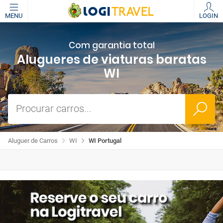
MENU
LOGIN
Com garantia total
Alugueres de viaturas baratas
WI
Procurar carros...
Aluguer de Carros
WI
WI Portugal