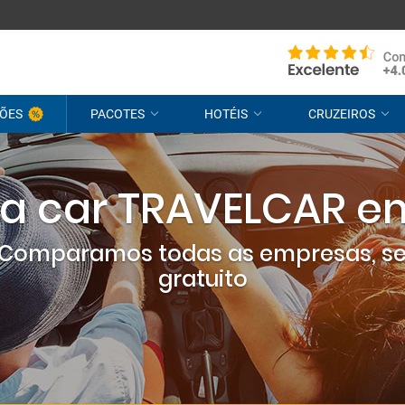
ÕES
PACOTES
HOTÉIS
CRUZEIROS
 a car TRAVELCAR e
? Comparamos todas as empresas, s
gratuito