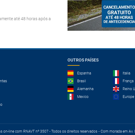
tamente até 48 horas após a
OUTROS PAÍSES
Espanha
Italia
ntes
Brasil
França
Alemanha
Reino 
Mexico
Europe
co
ns on-line com RNAVT nº 3507 - Todos os direitos reservados
Com morada em Av. D