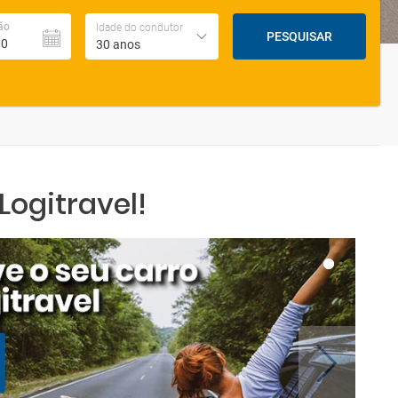
ão
Idade do condutor
PESQUISAR
30 anos
ogitravel!