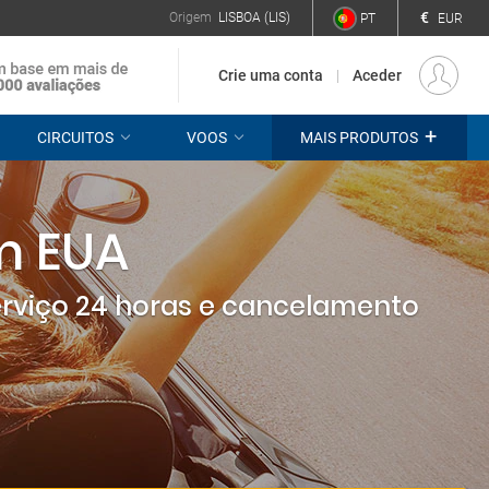
€
Origem
LISBOA (LIS)
PT
EUR
Crie uma conta
Aceder
+
CIRCUITOS
VOOS
MAIS PRODUTOS
m EUA
erviço 24 horas e cancelamento