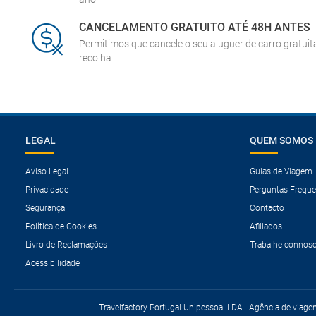
CANCELAMENTO GRATUITO ATÉ 48H ANTES
Permitimos que cancele o seu aluguer de carro gratui
recolha
LEGAL
QUEM SOMOS
Aviso Legal
Guias de Viagem
Privacidade
Perguntas Freque
Segurança
Contacto
Política de Cookies
Afiliados
Livro de Reclamações
Trabalhe connos
Acessibilidade
Travelfactory Portugal Unipessoal LDA - Agência de viage