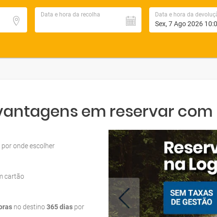
Data e hora da recolha
Data e hora da devoluç
 vantagens em reservar com L
por onde escolher
m cartão
oras
no destino
365 dias
por