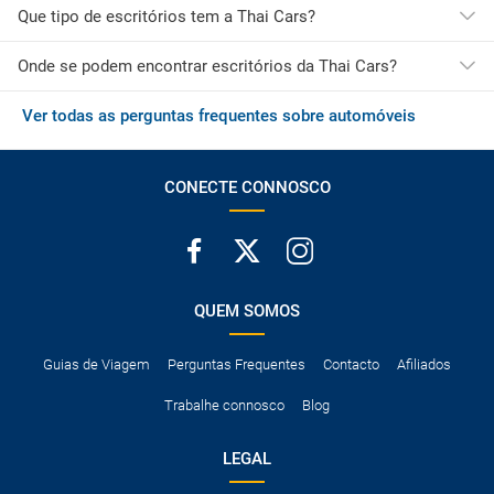
Que tipo de escritórios tem a Thai Cars?
Onde se podem encontrar escritórios da Thai Cars?
A maioria dos escritórios da Thai Cars está localizada no
aeroporto, tornando o processo de recolha muito mais rápido e
fácil.
Ver todas as perguntas frequentes sobre automóveis
Os escritórios da Thai Cars estão localizados principalmente no
Ásia.
Os escritórios da Thai Cars estão localizados principalmente
em Tailândia.
CONECTE CONNOSCO
QUEM SOMOS
Guias de Viagem
Perguntas Frequentes
Contacto
Afiliados
Trabalhe connosco
Blog
LEGAL