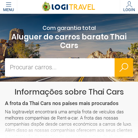
MENU
LOGIN
Com garantia total
Aluguer de carros barato Thai
Cars
Procurar carros...
Informações sobre Thai Cars
A frota da Thai Cars nos países mais procurados
Na logitravelpt encontrará uma ampla frota de veículos das
melhores companhias de Rent-a-car. A frota das nossas
companhias dispõe desde carros económicos a carros de luxo.
Além disso as nossas companhias oferecem aos seus clientes
a contratação de todo tipo de acessórios extras de aluguer.