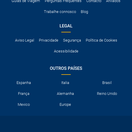
A taxa de conductor adicional.
Guias de Viagem
Perguntas Frequentes
Contacto
Afiliados
Acessórios opcionais como cadeiras de criança, correntes de
Trabalhe connosco
Blog
neve, etc.
LEGAL
Aviso Legal
Privacidade
Segurança
Política de Cookies
Acessibilidade
OUTROS PAÍSES
Espanha
Italia
Brasil
França
Alemanha
Reino Unido
Mexico
Europe