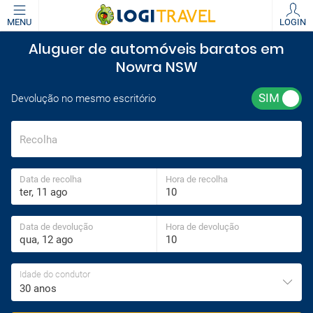
MENU
LOGIN
Aluguer de automóveis baratos em
Nowra NSW
Devolução no mesmo escritório
Recolha
Data de recolha
Hora de recolha
Data de devolução
Hora de devolução
Idade do condutor
30 anos