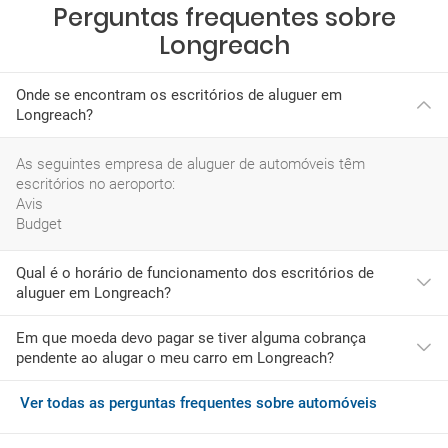
Perguntas frequentes sobre
Longreach
Onde se encontram os escritórios de aluguer em
Longreach?
As seguintes empresa de aluguer de automóveis têm
escritórios no aeroporto:
Avis
Budget
Qual é o horário de funcionamento dos escritórios de
aluguer em Longreach?
Em que moeda devo pagar se tiver alguma cobrança
O horário mais habitual das empresas de rent a car neste
pendente ao alugar o meu carro em Longreach?
aeroporto é:
segunda-feira: 09:00-17:00
terça-feira: 09:00-17:00
Ver todas as perguntas frequentes sobre automóveis
Se ao chegar a Longreach desejar adquirir serviços adicionais
quarta-feira: 09:00-17:00
ou tiver de pagar quaisquer encargos pendentes, deverá fazê-lo
quinta-feira: 09:00-17:00
com a moeda do Austrália, que é AUD.