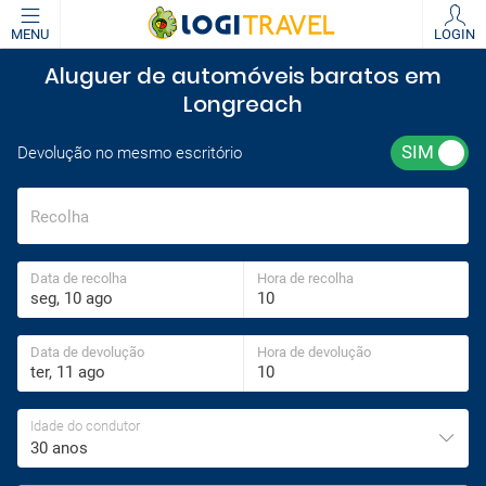
MENU
LOGIN
Aluguer de automóveis baratos em
Longreach
Devolução no mesmo escritório
Recolha
Data de recolha
Hora de recolha
Data de devolução
Hora de devolução
Idade do condutor
30 anos