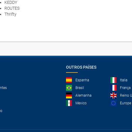
KEDDY
ROUTES
Thrifty
OUTROS PAÍSES
Espanha
Italia
ntes
Brasil
França
Alemanha
Reino 
Mexico
Europe
co