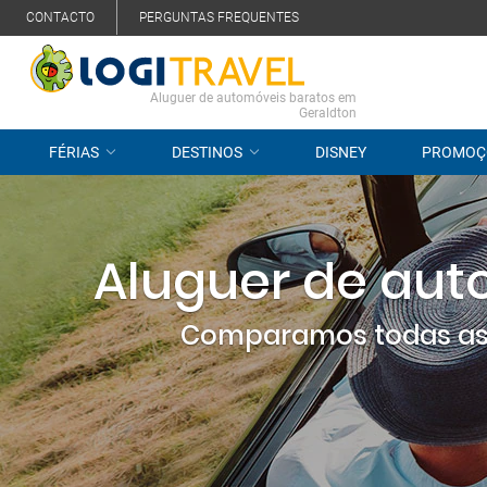
CONTACTO
PERGUNTAS FREQUENTES
Aluguer de automóveis baratos em
Geraldton
FÉRIAS
DESTINOS
DISNEY
PROMOÇ
Aluguer de aut
Comparamos todas as 