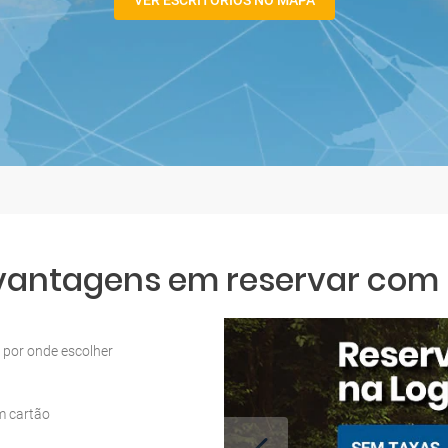
VER ESCRITÓRIOS NO MAPA
 vantagens em reservar com L
por onde escolher
m cartão