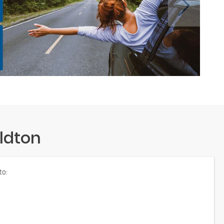
ldton
to: