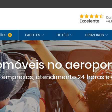
ÕES
PACOTES
HOTÉIS
CRUZEIROS
omóveis no aeropor
empresas, atendimento 24 horas e 