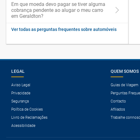
Em que moeda devo pagar se tiver alguma
cobrança pendente ao alugar o meu carro
em Geraldton?
Ver todas as perguntas frequentes sobre automóveis
LEGAL
QUEM SOMOS
Aviso Legal
Guias de Viagem
Privacidade
Perguntas Freque
Segurança
Contacto
Política de Cookies
Afiliados
Livro de Reclamações
Trabalhe connos
Acessibilidade