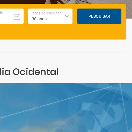
ão
Idade do condutor
PESQUISAR
30 anos
lia Ocidental