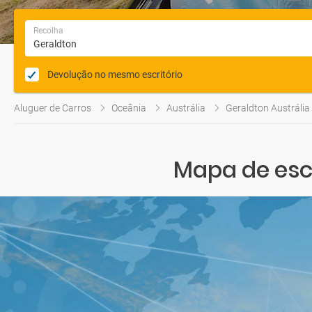
Recolha
Devolução no mesmo escritório
Aluguer de Carros
Oceânia
Austrália
Geraldton Austrália
Mapa de escr