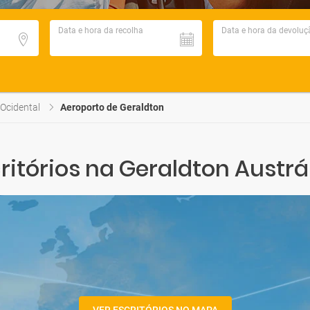
Data e hora da recolha
Data e hora da devoluç
 Ocidental
Aeroporto de Geraldton
itórios na Geraldton Austrá