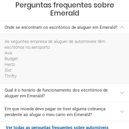
Perguntas frequentes sobre
Emerald
Onde se encontram os escritórios de aluguer em Emerald?
As seguintes empresa de aluguer de automóveis têm
escritórios no aeroporto:
Avis
Budget
Hertz
Sixt
Thrifty
Qual é o horário de funcionamento dos escritórios de
aluguer em Emerald?
Em que moeda devo pagar se tiver alguma cobrança
O horário mais habitual das empresas de rent a car neste
pendente ao alugar o meu carro em Emerald?
aeroporto é:
domingo: 07:00-20:00
segunda-feira: 06:30-20:00
Ver todas as perguntas frequentes sobre automóveis
Se ao chegar a Emerald desejar adquirir serviços adicionais ou