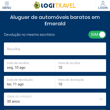
MENU
LOGIN
Aluguer de automóveis baratos em
Emerald
Devolução no mesmo escritório
Recolha
Data de recolha
Hora de recolha
Data de devolução
Hora de devolução
Idade do condutor
30 anos