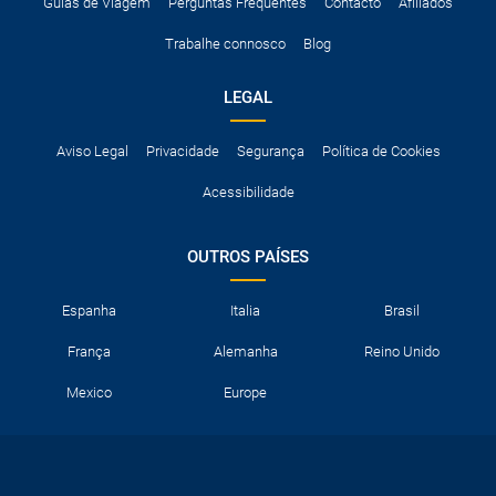
A taxa de conductor adicional.
Guias de Viagem
Perguntas Frequentes
Contacto
Afiliados
Acessórios opcionais como cadeiras de criança, correntes de
Trabalhe connosco
Blog
neve, etc.
LEGAL
Aviso Legal
Privacidade
Segurança
Política de Cookies
Acessibilidade
OUTROS PAÍSES
Espanha
Italia
Brasil
França
Alemanha
Reino Unido
Mexico
Europe