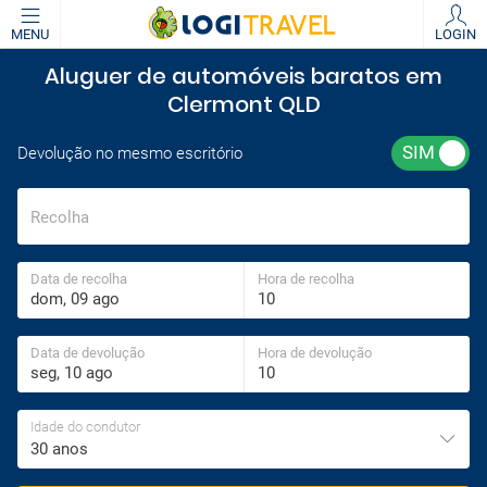
MENU
LOGIN
Aluguer de automóveis baratos em
Clermont QLD
Devolução no mesmo escritório
Recolha
Data de recolha
Hora de recolha
Data de devolução
Hora de devolução
Idade do condutor
30 anos