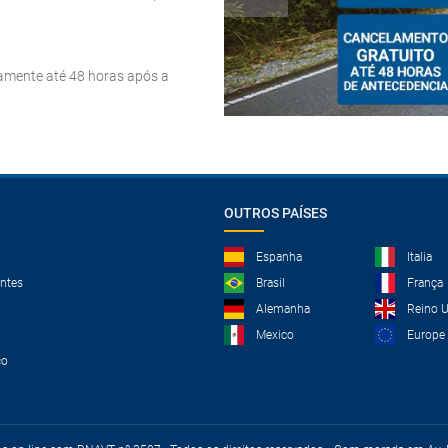
tamente até 48 horas após a
OUTROS PAÍSES
Espanha
Italia
ntes
Brasil
França
Alemanha
Reino 
Mexico
Europe
co