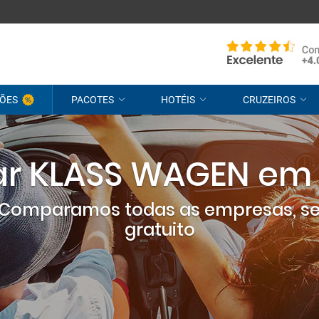
ÕES
PACOTES
HOTÉIS
CRUZEIROS
car KLASS WAGEN em
? Comparamos todas as empresas, s
gratuito