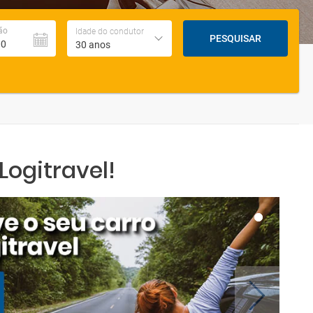
ão
Idade do condutor
PESQUISAR
30 anos
ogitravel!