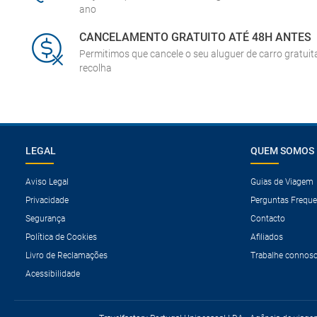
ano
CANCELAMENTO GRATUITO ATÉ 48H ANTES
Permitimos que cancele o seu aluguer de carro gratui
recolha
LEGAL
QUEM SOMOS
Aviso Legal
Guias de Viagem
Privacidade
Perguntas Freque
Segurança
Contacto
Política de Cookies
Afiliados
Livro de Reclamações
Trabalhe connos
Acessibilidade