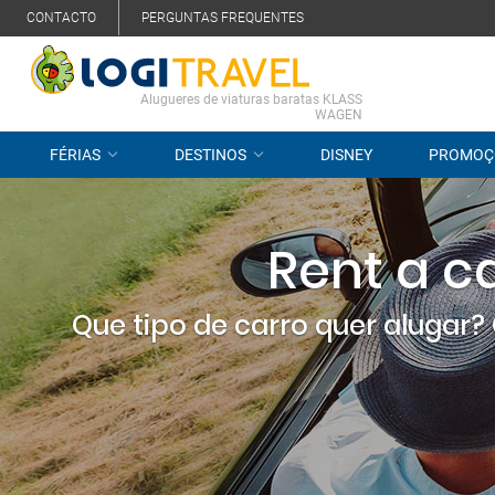
CONTACTO
PERGUNTAS FREQUENTES
Alugueres de viaturas baratas KLASS
WAGEN
FÉRIAS
DESTINOS
DISNEY
PROMOÇ
Rent a 
Que tipo de carro quer alugar