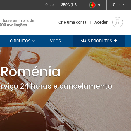
€
Origem
LISBOA (LIS)
PT
EUR
Crie uma conta
Aceder
+
CIRCUITOS
VOOS
MAIS PRODUTOS
 Roménia
erviço 24 horas e cancelamento