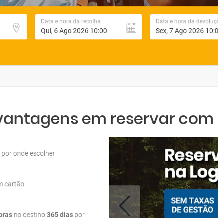
Data e hora da recolha
Data e hora da devoluç
 vantagens em reservar com L
por onde escolher
m cartão
oras
no destino
365 dias
por