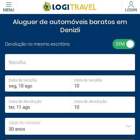
MENU
LOGIN
Aluguer de automóveis baratos em
Denizli
Devolução no mesmo escritório
Recolha
Data de recolha
Hora de recolha
Data de devolução
Hora de devolução
Idade do condutor
30 anos