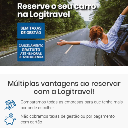
sexta-feira: 00:01-23:59
sábado: 00:01-23:59
Há também empresas com escritórios abertos todo o dia.
Encontrará mais detalhes sobre os horários exatos durante o
processo de reserva.
Múltiplas vantagens ao reservar
com a Logitravel!
Comparamos todas as empresas para que tenha mais
por onde escolher
Não cobramos taxas de gestão ou por pagamento
com cartão