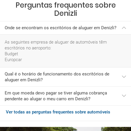
Perguntas frequentes sobre
Denizli
Onde se encontram os escritórios de aluguer em Denizli?
As seguintes empresa de aluguer de automóveis têm
escritórios no aeroporto:
Budget
Europcar
Qual é o horário de funcionamento dos escritórios de
aluguer em Denizli?
Em que moeda devo pagar se tiver alguma cobrança
O horário mais habitual das empresas de rent a car neste
pendente ao alugar o meu carro em Denizli?
aeroporto é:
domingo: 00:01-23:59
segunda-feira: 00:01-23:59
Ver todas as perguntas frequentes sobre automóveis
Se ao chegar a Denizli desejar adquirir serviços adicionais ou
terça-feira: 00:01-23:59
tiver de pagar quaisquer encargos pendentes, deverá fazê-lo
quarta-feira: 00:01-23:59
com a moeda do Turquia, que é USD.
quinta-feira: 00:01-23:59