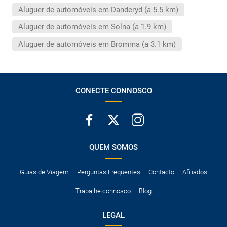
A taxa de conductor adicional.
Aluguer de automóveis em Danderyd (a 5.5 km)
Acessórios opcionais como cadeiras de criança, correntes de
neve, etc.
Aluguer de automóveis em Solna (a 1.9 km)
Aluguer de automóveis em Bromma (a 3.1 km)
CONECTE CONNOSCO
QUEM SOMOS
Guias de Viagem
Perguntas Frequentes
Contacto
Afiliados
Trabalhe connosco
Blog
LEGAL