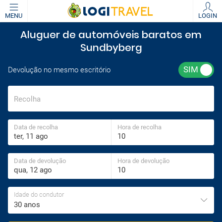
MENU
LOGIN
Aluguer de automóveis baratos em
Sundbyberg
Devolução no mesmo escritório
Recolha
Data de recolha
Hora de recolha
Data de devolução
Hora de devolução
Idade do condutor
30 anos