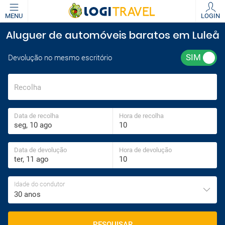
MENU
LOGIN
Aluguer de automóveis baratos em Luleå
Devolução no mesmo escritório
Recolha
Data de recolha
Hora de recolha
Data de devolução
Hora de devolução
Idade do condutor
30 anos
PESQUISAR