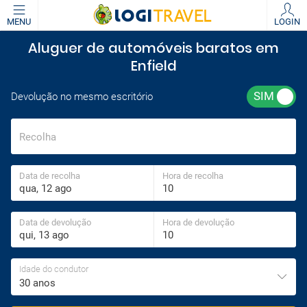
MENU
LOGIN
Aluguer de automóveis baratos em
Enfield
Devolução no mesmo escritório
Recolha
Data de recolha
Hora de recolha
Data de devolução
Hora de devolução
Idade do condutor
30 anos