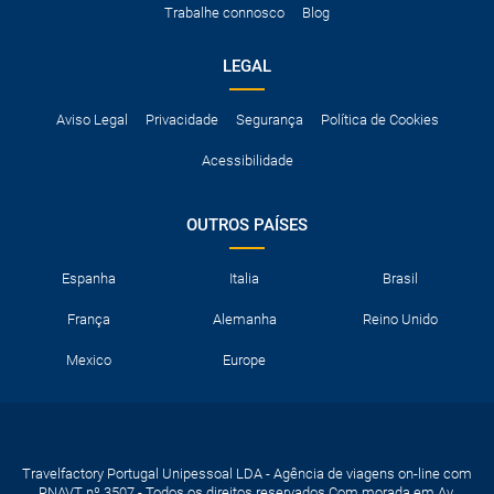
Trabalhe connosco
Blog
neve, etc.
LEGAL
Aviso Legal
Privacidade
Segurança
Política de Cookies
Acessibilidade
OUTROS PAÍSES
Espanha
Italia
Brasil
França
Alemanha
Reino Unido
Mexico
Europe
Travelfactory Portugal Unipessoal LDA - Agência de viagens on-line com
RNAVT nº 3507 - Todos os direitos reservados Com morada em Av.