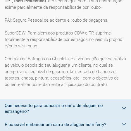
TP (Theft Protection)
: É o seguro que com a sua contratação
exime parcialmente da responsabilidade por roubo.
PAI: Seguro Pessoal de acidente e roubo de bagagens.
SuperCDW: Para além dos produtos CDW e TP, suprime
totalmente a responsabilidade por estragos no veículo próprio
e/ou o seu roubo.
Controlo de Estragos ou Check-In: é a verificação que se realiza
ao veículo depois do seu aluguer a um cliente, no qual se
comprova o seu nível de gasolina, km, estado de bancos e
tapetes, chapa, pintura, acessórios, etc., com o objectivo de
poder realizar correctamente a liquidação do contrato.
Que necessito para conduzir o carro de aluguer no
estrangeiro?
É possível embarcar um carro de aluguer num ferry?
Para conduzir em países membros da
União Europeia é