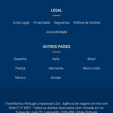
LEGAL
Aviso Legal
Privacidade
Segurança
Política de Cookies
Acessibilidade
OUTROS PAÍSES
Espanha
Italia
Brasil
França
Alemanha
Reino Unido
Mexico
Europe
Travelfactory Portugal Unipessoal LDA - Agência de viagens on-line com
RNAVT nº 3507 - Todos os direitos reservados Com morada em Av.
Duque de Loulé 75, 1 esquerdo, 1050-088 Lisboa, Portugal