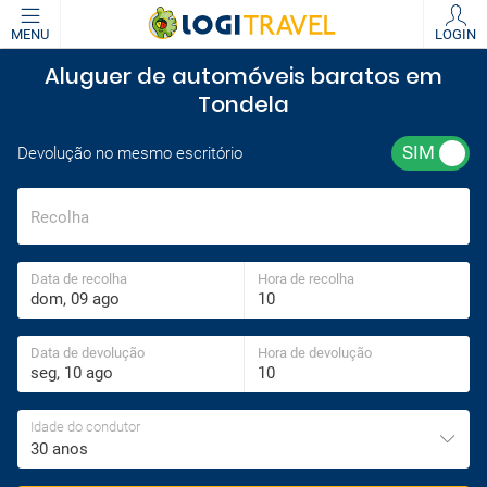
MENU
LOGIN
Aluguer de automóveis baratos em
Tondela
Devolução no mesmo escritório
Recolha
Data de recolha
Hora de recolha
Data de devolução
Hora de devolução
Idade do condutor
30 anos