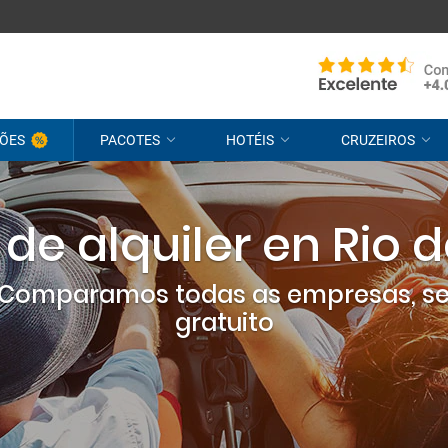
ÕES
PACOTES
HOTÉIS
CRUZEIROS
de alquiler en Rio 
? Comparamos todas as empresas, s
gratuito