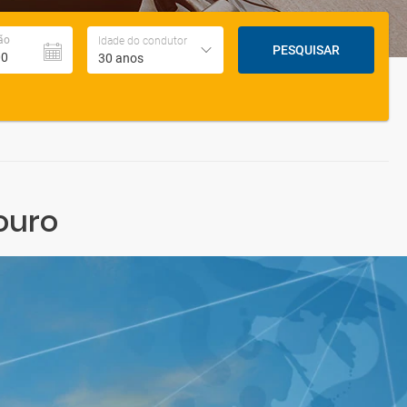
ão
Idade do condutor
PESQUISAR
30 anos
ouro