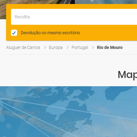
Recolha
Devolução no mesmo escritório
Aluguer de Carros
Europa
Portugal
Rio de Mouro
Map