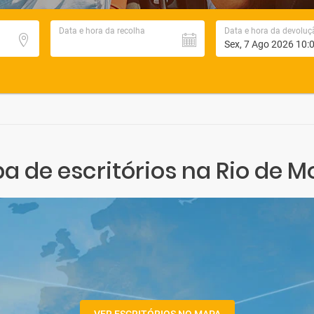
Data e hora da recolha
Data e hora da devoluç
a de escritórios na Rio de M