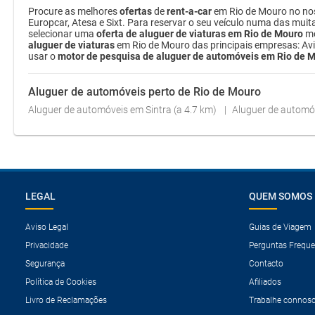
Procure as melhores
ofertas
de
rent-a-car
em Rio de Mouro no nos
Europcar, Atesa e Sixt. Para reservar o seu veículo numa das mui
selecionar uma
oferta de aluguer de viaturas em Rio de Mouro
mo
aluguer de viaturas
em Rio de Mouro das principais empresas: Avis
usar o
motor de pesquisa de aluguer de automóveis em Rio de 
Aluguer de automóveis perto de Rio de Mouro
Aluguer de automóveis em Sintra (a 4.7 km)
Aluguer de automóv
LEGAL
QUEM SOMOS
Aviso Legal
Guias de Viagem
Privacidade
Perguntas Freque
Segurança
Contacto
Política de Cookies
Afiliados
Livro de Reclamações
Trabalhe connos