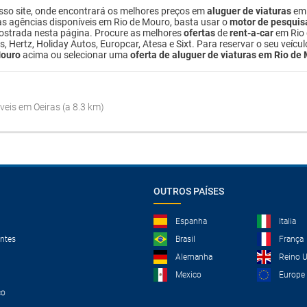
so site, onde encontrará os melhores preços em
aluguer de viaturas
em 
tas agências disponíveis em Rio de Mouro, basta usar o
motor de pesquis
strada nesta página. Procure as melhores
ofertas
de
rent-a-car
em Rio 
, Hertz, Holiday Autos, Europcar, Atesa e Sixt. Para reservar o seu veí
Mouro
acima ou selecionar uma
oferta de aluguer de viaturas em Rio de
eis em Oeiras (a 8.3 km)
OUTROS PAÍSES
Espanha
Italia
ntes
Brasil
França
Alemanha
Reino 
Mexico
Europe
co