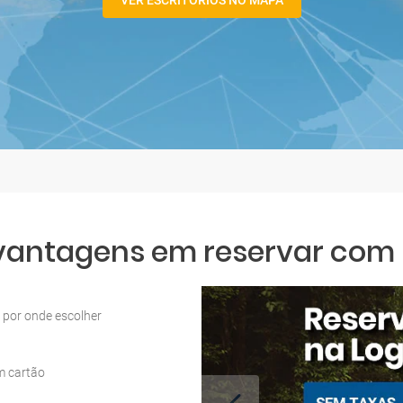
VER ESCRITÓRIOS NO MAPA
 vantagens em reservar com L
por onde escolher
m cartão