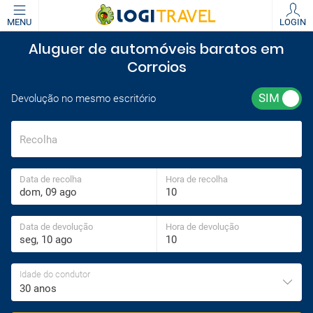
MENU
LOGIN
Aluguer de automóveis baratos em
Corroios
Devolução no mesmo escritório
Recolha
Data de recolha
Hora de recolha
Data de devolução
Hora de devolução
Idade do condutor
30 anos