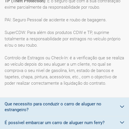
TP (Theft Protection)
: É o seguro que com a sua contratação
exime parcialmente da responsabilidade por roubo.
PAI: Seguro Pessoal de acidente e roubo de bagagens.
SuperCDW: Para além dos produtos CDW e TP, suprime
totalmente a responsabilidade por estragos no veículo próprio
e/ou o seu roubo.
Controlo de Estragos ou Check-In: é a verificação que se realiza
ao veículo depois do seu aluguer a um cliente, no qual se
comprova o seu nível de gasolina, km, estado de bancos e
tapetes, chapa, pintura, acessórios, etc., com o objectivo de
poder realizar correctamente a liquidação do contrato.
Que necessito para conduzir o carro de aluguer no
estrangeiro?
É possível embarcar um carro de aluguer num ferry?
Para conduzir em países membros da
União Europeia é