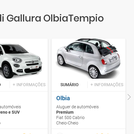
i Gallura OlbiaTempio
O
INFORMAÇÕES
SUMÁRIO
INFORMAÇÕES
Olbia
 automóveis
Aluguer de automóveis
reno e SUV
Premium
Fiat 500 Cabrio
o
Cheio-Cheio