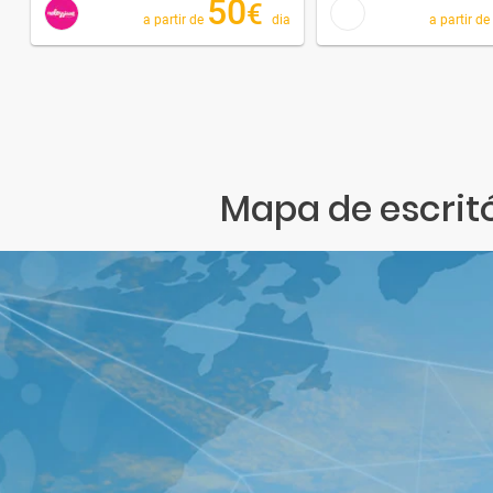
50
€
a partir de
dia
a partir de
Mapa de escritó