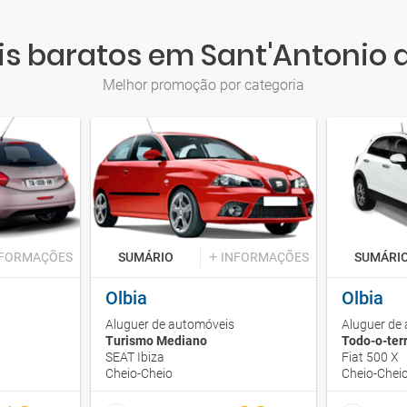
s baratos em Sant'Antonio d
Melhor promoção por categoria
NFORMAÇÕES
SUMÁRIO
INFORMAÇÕES
SUMÁRI
Olbia
Olbia
Aluguer de automóveis
Aluguer de
Turismo Mediano
Todo-o-ter
SEAT Ibiza
Fiat 500 X
Cheio-Cheio
Cheio-Chei