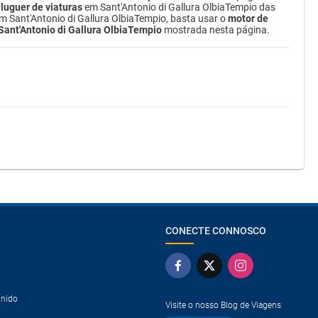
luguer de viaturas
em Sant'Antonio di Gallura OlbiaTempio das
em Sant'Antonio di Gallura OlbiaTempio, basta usar o
motor de
 Sant'Antonio di Gallura OlbiaTempio
mostrada nesta página.
CONECTE CONNOSCO
Unido
Visite o nosso Blog de Viagens