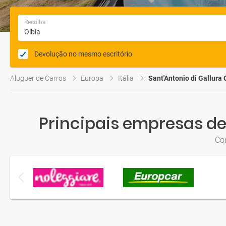
Recolha
Devolução no mesmo escritório
Aluguer de Carros
Europa
Itália
Sant'Antonio di Gallura
Principais empresas de
Co