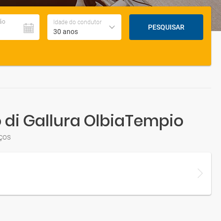
ão
Idade do condutor
PESQUISAR
30 anos
 di Gallura OlbiaTempio
ços