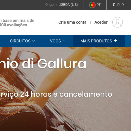
€
Origem
LISBOA (LIS)
PT
EUR
Crie uma conta
Aceder
+
CIRCUITOS
VOOS
MAIS PRODUTOS
io di Gallura
erviço 24 horas e cancelamento