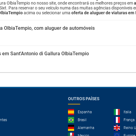
lura OlbiaTempio no nosso site, onde encontrará os melhores preços em
a
e Sixt. Para reservar o seu veículo numa das muitas agências disponíveis 
 OlbiaTempio
acima ou selecionar uma
oferta de aluguer de viaturas em
ura OlbiaTempio, com aluguer de automóveis
 em Sant'Antonio di Gallura OlbiaTempio
OUTROS PAÍSES
Espanha
Italia
ntes
Brasil
França
Alemanha
Reino 
Mexico
Europe