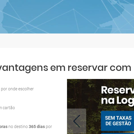
 vantagens em reservar com L
por onde escolher
m cartão
oras
no destino
365 dias
por