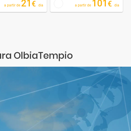
21
101
€
€
a partir de
dia
a partir de
dia
lura OlbiaTempio