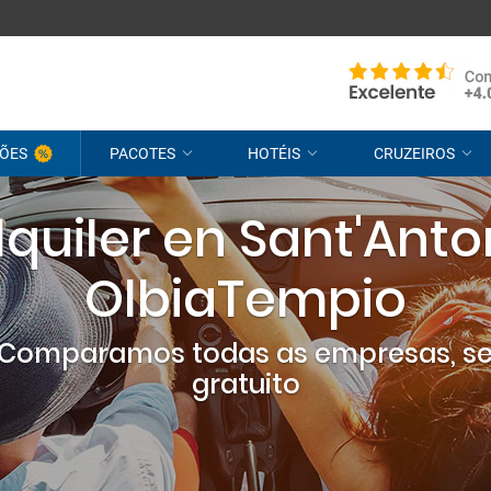
ÕES
PACOTES
HOTÉIS
CRUZEIROS
quiler en Sant'Anton
OlbiaTempio
? Comparamos todas as empresas, s
gratuito