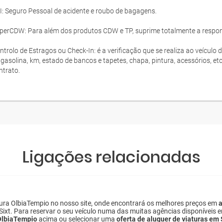
I: Seguro Pessoal de acidente e roubo de bagagens.
perCDW: Para além dos produtos CDW e TP, suprime totalmente a responsa
ntrolo de Estragos ou Check-In: é a verificação que se realiza ao veículo 
 gasolina, km, estado de bancos e tapetes, chapa, pintura, acessórios, et
ntrato.
Ligações relacionadas
lura OlbiaTempio no nosso site, onde encontrará os melhores preços em
a
e Sixt. Para reservar o seu veículo numa das muitas agências disponíveis 
 OlbiaTempio
acima ou selecionar uma
oferta de aluguer de viaturas em