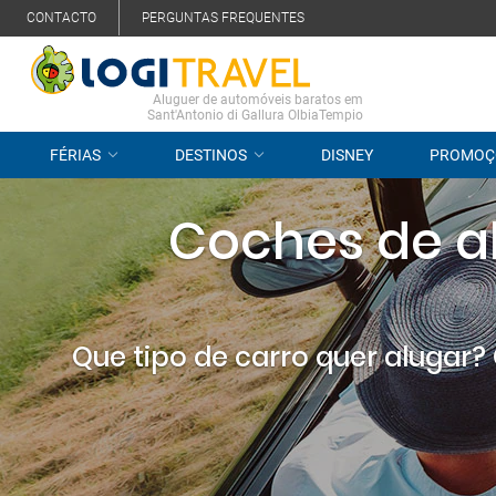
CONTACTO
PERGUNTAS FREQUENTES
Aluguer de automóveis baratos em
Sant'Antonio di Gallura OlbiaTempio
FÉRIAS
DESTINOS
DISNEY
PROMOÇ
Coches de al
Que tipo de carro quer alugar