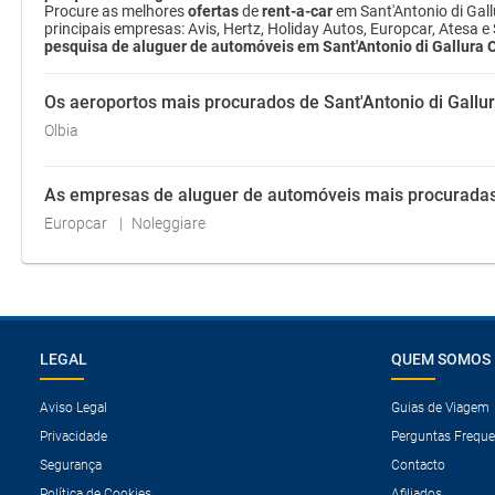
Procure as melhores
ofertas
de
rent-a-car
em Sant'Antonio di Gal
principais empresas: Avis, Hertz, Holiday Autos, Europcar, Atesa 
pesquisa de aluguer de automóveis em Sant'Antonio di Gallura
Os aeroportos mais procurados de Sant'Antonio di Gall
Olbia
As empresas de aluguer de automóveis mais procuradas
Europcar
Noleggiare
LEGAL
QUEM SOMOS
Aviso Legal
Guias de Viagem
Privacidade
Perguntas Freque
Segurança
Contacto
Política de Cookies
Afiliados