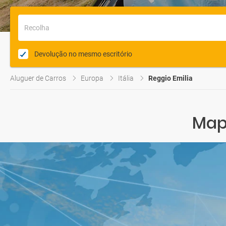
Recolha
Devolução no mesmo escritório
Aluguer de Carros
Europa
Itália
Reggio Emilia
Mapa