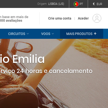
€
Origem
LISBOA (LIS)
PT
EUR
Crie uma conta
Aceder
+
CIRCUITOS
VOOS
MAIS PRODUTOS
o Emilia
erviço 24 horas e cancelamento