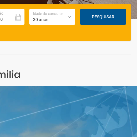
ão
Idade do condutor
PESQUISAR
30 anos
milia