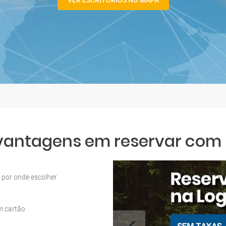
VER ESCRITÓRIOS NO MAPA
 vantagens em reservar com L
por onde escolher
m cartão