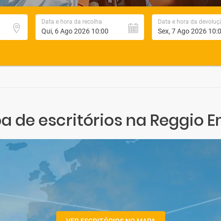
Data e hora da recolha
Data e hora da devoluç
 de escritórios na Reggio E