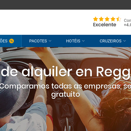
ÕES
PACOTES
HOTÉIS
CRUZEIROS
de alquiler en Reggi
? Comparamos todas as empresas, s
gratuito