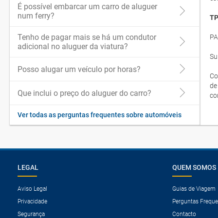
É possível embarcar um carro de aluguer
num ferry?
TP
Tenho de pagar mais se há um condutor
PA
adicional no aluguer da viatura?
Su
Posso alugar um veículo por horas?
Co
de
Que inclui o preço do aluguer do carro?
co
Ver todas as perguntas frequentes sobre automóveis
LEGAL
QUEM SOMOS
Aviso Legal
Guias de Viagem
Privacidade
Perguntas Freque
Segurança
Contacto