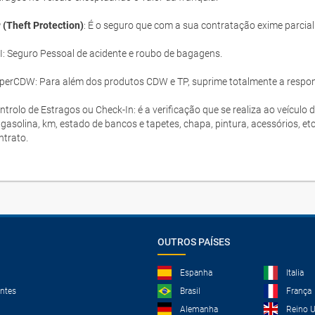
 (Theft Protection)
: É o seguro que com a sua contratação exime parcia
I: Seguro Pessoal de acidente e roubo de bagagens.
perCDW: Para além dos produtos CDW e TP, suprime totalmente a responsa
ntrolo de Estragos ou Check-In: é a verificação que se realiza ao veículo 
 gasolina, km, estado de bancos e tapetes, chapa, pintura, acessórios, et
ntrato.
OUTROS PAÍSES
Espanha
Italia
ntes
Brasil
França
Alemanha
Reino 