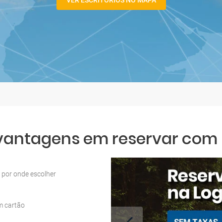
VER ESCRITÓRIOS NO MAPA
 vantagens em reservar com L
por onde escolher
m cartão