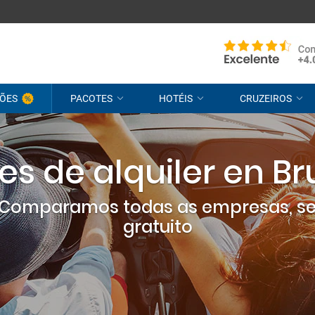
ÕES
PACOTES
HOTÉIS
CRUZEIROS
s de alquiler en B
? Comparamos todas as empresas, s
gratuito