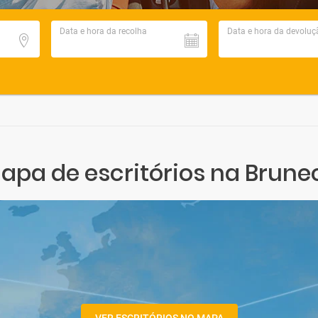
Data e hora da recolha
Data e hora da devoluç
apa de escritórios na Brune