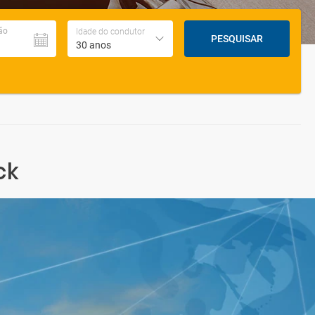
ão
Idade do condutor
PESQUISAR
30 anos
ck