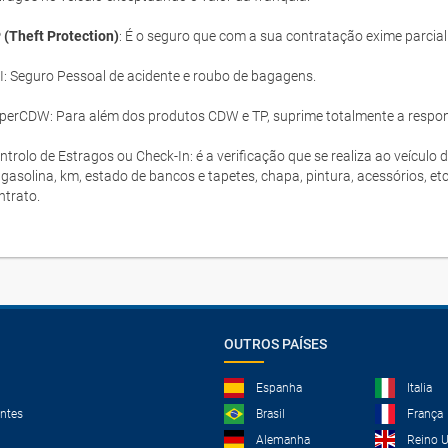
 (Theft Protection)
: É o seguro que com a sua contratação exime parcia
I: Seguro Pessoal de acidente e roubo de bagagens.
perCDW: Para além dos produtos CDW e TP, suprime totalmente a responsa
ntrolo de Estragos ou Check-In: é a verificação que se realiza ao veículo 
 gasolina, km, estado de bancos e tapetes, chapa, pintura, acessórios, et
ntrato.
OUTROS PAÍSES
Espanha
Italia
ntes
Brasil
França
Alemanha
Reino 