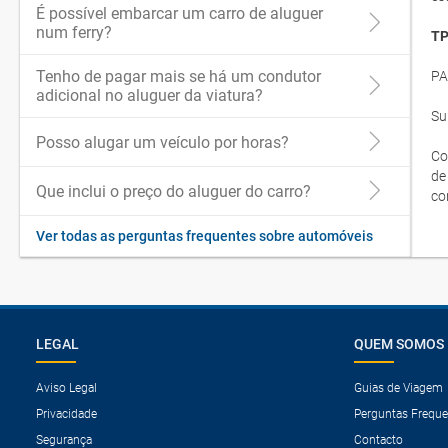
É possível embarcar um carro de aluguer
num ferry?
TP
Tenho de pagar mais se há um condutor
PA
adicional no aluguer da viatura?
Su
Posso alugar um veículo por horas?
Co
de
Que inclui o preço do aluguer do carro?
co
Ver todas as perguntas frequentes sobre automóveis
LEGAL
QUEM SOMOS
Aviso Legal
Guias de Viagem
Privacidade
Perguntas Freque
Segurança
Contacto