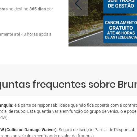
oras
no destino
365 dias
por
tamente até 48 horas após a
guntas frequentes sobre Bru
anquia:
é a parte de responsabilidade que não fica coberta com a contra
rcial de roubo. Esta quantia varia em função do grupo de vehículo e pode
cdw).
W (Collision Damage Waiver):
Seguro de Isenção Parcial de Responsabil
tragos no veículo exceptuando o valor da franquia.