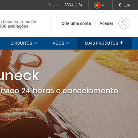
€
Origem
LISBOA (LIS)
PT
EUR
Crie uma conta
Aceder
+
CIRCUITOS
VOOS
MAIS PRODUTOS
runeck
erviço 24 horas e cancelamento