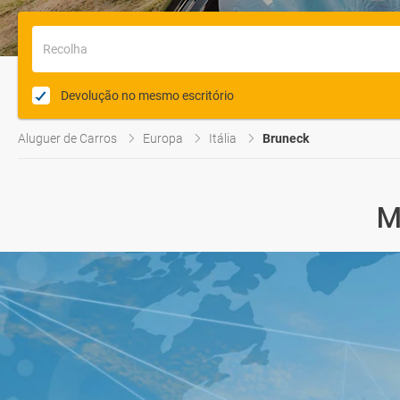
Recolha
Devolução no mesmo escritório
Aluguer de Carros
Europa
Itália
Bruneck
M