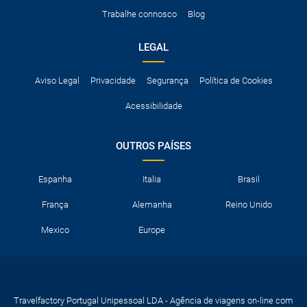
Acessórios opcionais como cadeiras de criança, correntes de
Trabalhe connosco
Blog
neve, etc.
LEGAL
Aviso Legal
Privacidade
Segurança
Política de Cookies
Acessibilidade
OUTROS PAÍSES
Espanha
Italia
Brasil
França
Alemanha
Reino Unido
Mexico
Europe
Travelfactory Portugal Unipessoal LDA - Agência de viagens on-line com