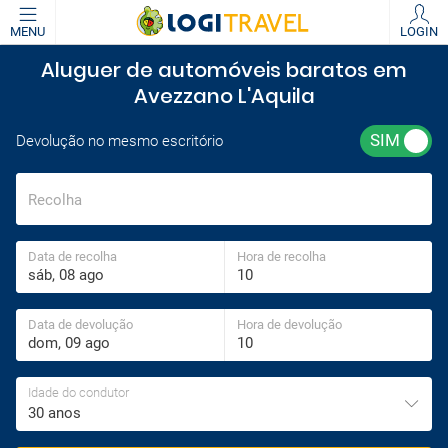
MENU
LOGIN
Aluguer de automóveis baratos em
Avezzano L'Aquila
Devolução no mesmo escritório
Recolha
Data de recolha
Hora de recolha
Data de devolução
Hora de devolução
Idade do condutor
30 anos