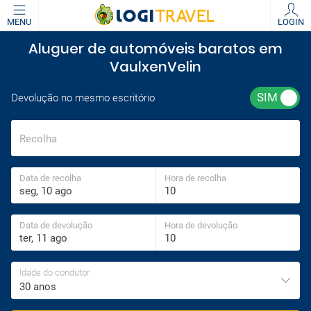
MENU
LOGIN
Aluguer de automóveis baratos em
VaulxenVelin
Devolução no mesmo escritório
Recolha
Data de recolha
Hora de recolha
Data de devolução
Hora de devolução
Idade do condutor
30 anos