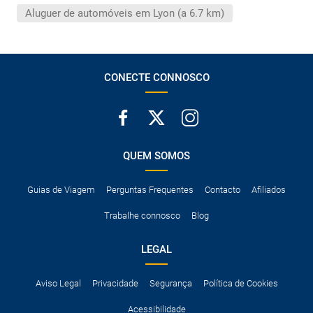
A taxa de conductor adicional.
Aluguer de automóveis em Lyon (a 6.7 km)
Acessórios opcionais como cadeiras de criança, correntes de
neve, etc.
CONECTE CONNOSCO
QUEM SOMOS
Guias de Viagem
Perguntas Frequentes
Contacto
Afiliados
Trabalhe connosco
Blog
LEGAL
Aviso Legal
Privacidade
Segurança
Política de Cookies
Acessibilidade