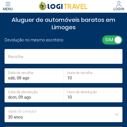
MENU
LOGIN
Aluguer de automóveis baratos em
Limoges
Devolução no mesmo escritório
Recolha
Data de recolha
Hora de recolha
Data de devolução
Hora de devolução
Idade do condutor
30 anos