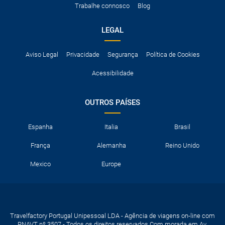
Trabalhe connosco
Blog
neve, etc.
LEGAL
Aviso Legal
Privacidade
Segurança
Política de Cookies
Acessibilidade
OUTROS PAÍSES
Espanha
Italia
Brasil
França
Alemanha
Reino Unido
Mexico
Europe
Travelfactory Portugal Unipessoal LDA - Agência de viagens on-line com
RNAVT nº 3507 - Todos os direitos reservados Com morada em Av.