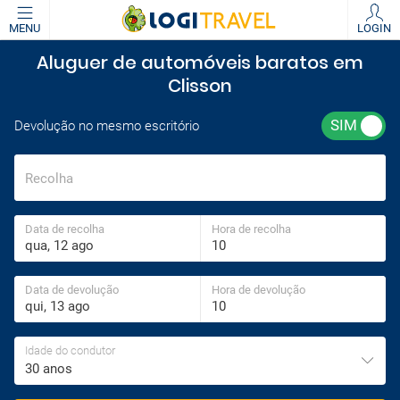
MENU
LOGIN
Aluguer de automóveis baratos em
Clisson
Devolução no mesmo escritório
Recolha
Data de recolha
Hora de recolha
Data de devolução
Hora de devolução
Idade do condutor
30 anos