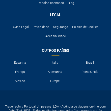
Trabalhe connosco
Blog
neve, etc.
LEGAL
Aviso Legal
Privacidade
Segurança
Política de Cookies
Acessibilidade
OUTROS PAÍSES
Espanha
Italia
Brasil
França
Alemanha
Reino Unido
Mexico
Europe
Travelfactory Portugal Unipessoal LDA - Agência de viagens on-line com
RNAVT nº 3507 - Todos os direitos reservados Com morada em Av.