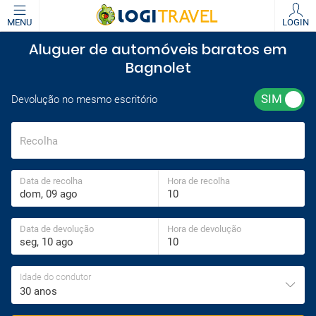
MENU
LOGIN
Aluguer de automóveis baratos em
Bagnolet
Devolução no mesmo escritório
Recolha
Data de recolha
Hora de recolha
Data de devolução
Hora de devolução
Idade do condutor
30 anos