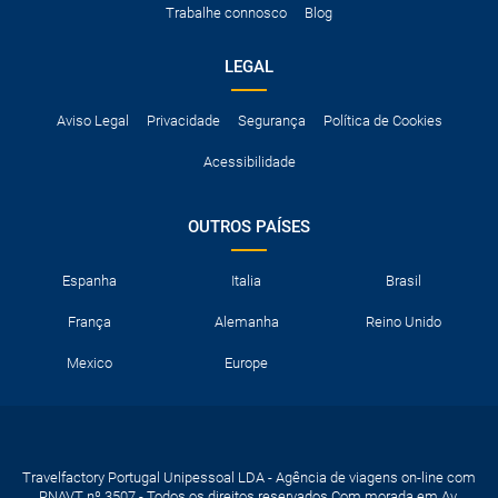
Trabalhe connosco
Blog
neve, etc.
LEGAL
Aviso Legal
Privacidade
Segurança
Política de Cookies
Acessibilidade
OUTROS PAÍSES
Espanha
Italia
Brasil
França
Alemanha
Reino Unido
Mexico
Europe
Travelfactory Portugal Unipessoal LDA - Agência de viagens on-line com
RNAVT nº 3507 - Todos os direitos reservados Com morada em Av.