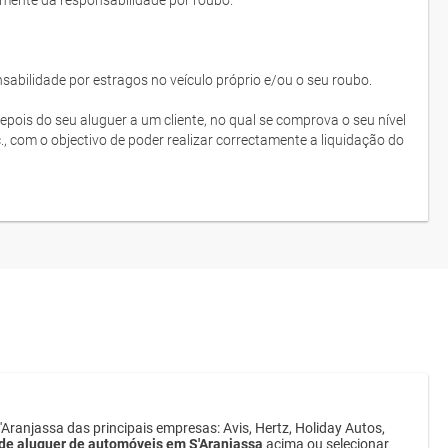
lmente da responsabilidade por roubo.
bilidade por estragos no veículo próprio e/ou o seu roubo.
depois do seu aluguer a um cliente, no qual se comprova o seu nível
c., com o objectivo de poder realizar correctamente a liquidação do
Aranjassa das principais empresas: Avis, Hertz, Holiday Autos,
de aluguer de automóveis em S'Aranjassa
acima ou selecionar