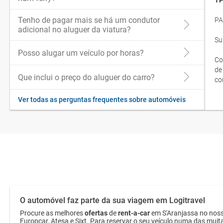
TP
Tenho de pagar mais se há um condutor
PA
adicional no aluguer da viatura?
Su
Posso alugar um veículo por horas?
Co
de
Que inclui o preço do aluguer do carro?
co
Ver todas as perguntas frequentes sobre automóveis
O automóvel faz parte da sua viagem em Logitravel
Procure as melhores
ofertas
de
rent-a-car
em S'Aranjassa no noss
Europcar, Atesa e Sixt. Para reservar o seu veículo numa das muit