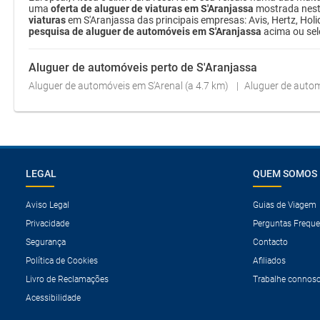
uma
oferta de aluguer de viaturas em S'Aranjassa
mostrada nest
viaturas
em S'Aranjassa das principais empresas: Avis, Hertz, Holi
pesquisa de aluguer de automóveis em S'Aranjassa
acima ou se
Aluguer de automóveis perto de S'Aranjassa
Aluguer de automóveis em S'Arenal (a 4.7 km)
Aluguer de autom
LEGAL
QUEM SOMOS
Aviso Legal
Guias de Viagem
Privacidade
Perguntas Freque
Segurança
Contacto
Política de Cookies
Afiliados
Livro de Reclamações
Trabalhe connos
Acessibilidade