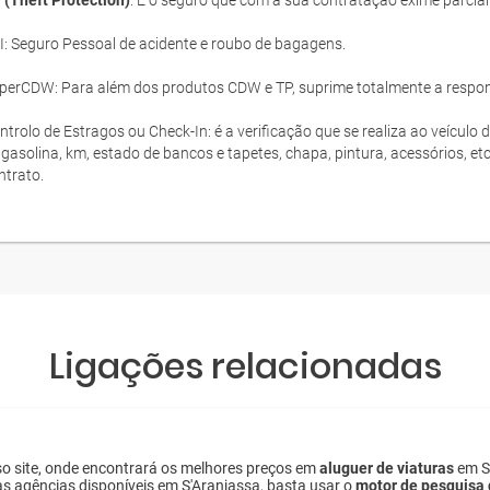
 (Theft Protection)
: É o seguro que com a sua contratação exime parcia
I: Seguro Pessoal de acidente e roubo de bagagens.
perCDW: Para além dos produtos CDW e TP, suprime totalmente a responsa
ntrolo de Estragos ou Check-In: é a verificação que se realiza ao veículo 
 gasolina, km, estado de bancos e tapetes, chapa, pintura, acessórios, et
ntrato.
Ligações relacionadas
o site, onde encontrará os melhores preços em
aluguer de viaturas
em S'
as agências disponíveis em S'Aranjassa, basta usar o
motor de pesquisa 