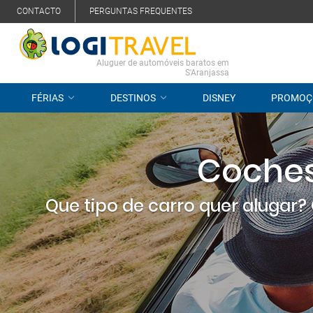
CONTACTO
PERGUNTAS FREQUENTES
Aluguer de automóveis baratos em
S'Aranjassa
FÉRIAS
DESTINOS
DISNEY
PROMOÇ
Coches 
Que tipo de carro quer alugar