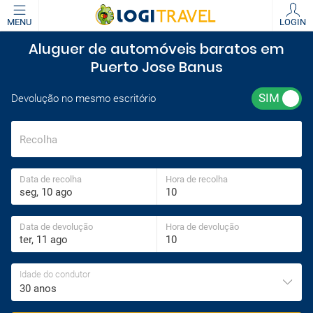
MENU
LOGIN
Aluguer de automóveis baratos em
Puerto Jose Banus
Devolução no mesmo escritório
Recolha
Data de recolha
Hora de recolha
Data de devolução
Hora de devolução
Idade do condutor
30 anos