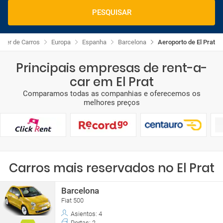
PESQUISAR
guer de Carros
Europa
Espanha
Barcelona
Aeroporto de El Prat
Principais empresas de rent-a-
car em El Prat
Comparamos todas as companhias e oferecemos os
melhores preços
Carros mais reservados no El Prat
Barcelona
Fiat 500
Asientos: 4
Portas: 2