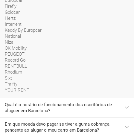
Europcar
Firefly
Goldcar
Hertz
Interrent
Keddy By Europcar
National
Niza
OK Mobility
PEUGEOT
Record Go
RENTBULL
Rhodium
Sixt
Thrifty
YOUR RENT
Qual é o horário de funcionamento dos escritórios de
aluguer em Barcelona?
Em que moeda devo pagar se tiver alguma cobrança
O horário mais habitual das empresas de rent a car neste
pendente ao alugar o meu carro em Barcelona?
aeroporto é: