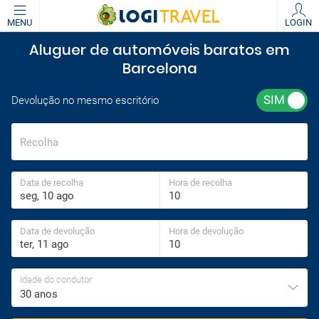
MENU
LOGIN
Aluguer de automóveis baratos em
Barcelona
Devolução no mesmo escritório
Recolha
Data de recolha
Hora de recolha
Data de devolução
Hora de devolução
Idade do condutor
30 anos