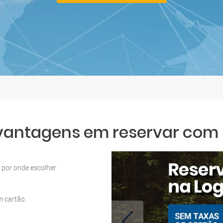
 vantagens em reservar com L
por onde escolher
m cartão