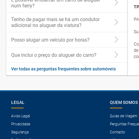
num ferry?
TP
Tenho de pagar mais se há um condutor
PA
adicional no aluguer da viatura?
Su
Posso alugar um veículo por horas?
Co
de
Que inclui o preço do aluguer do carro?
co
Ver todas as perguntas frequentes sobre automóveis
LEGAL
QUEM SOMOS
Aviso Legal
Guias de Viagem
Privacidade
Perguntas Freque
Segurança
Contacto