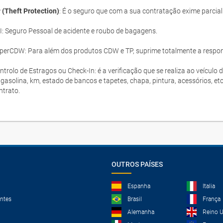
 (Theft Protection)
: É o seguro que com a sua contratação exime parcia
I: Seguro Pessoal de acidente e roubo de bagagens.
perCDW: Para além dos produtos CDW e TP, suprime totalmente a responsa
ntrolo de Estragos ou Check-In: é a verificação que se realiza ao veículo 
 gasolina, km, estado de bancos e tapetes, chapa, pintura, acessórios, et
ntrato.
OUTROS PAÍSES
Espanha
Italia
ntes
Brasil
França
Alemanha
Reino 