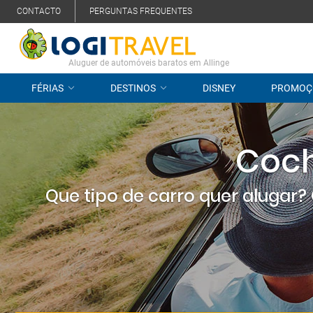
CONTACTO
PERGUNTAS FREQUENTES
Aluguer de automóveis baratos em Allinge
FÉRIAS
DESTINOS
DISNEY
PROMOÇ
Coch
Que tipo de carro quer alugar