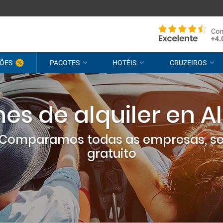
ÕES
PACOTES
HOTÉIS
CRUZEIROS
es de alquiler en Al
? Comparamos todas as empresas, s
gratuito