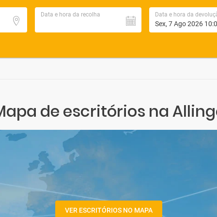
Data e hora da recolha
Data e hora da devoluç
Mapa de escritórios na Alling
VER ESCRITÓRIOS NO MAPA