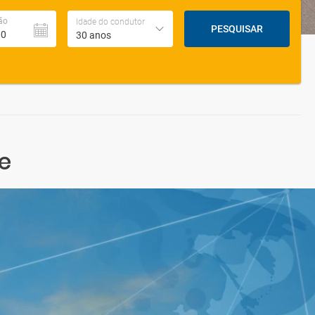
ão
Idade do condutor
PESQUISAR
30 anos
e